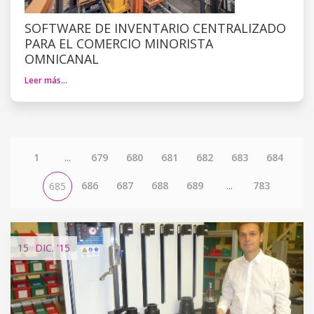
SOFTWARE DE INVENTARIO CENTRALIZADO
PARA EL COMERCIO MINORISTA
OMNICANAL
Leer más…
1
...
679
680
681
682
683
684
686
687
688
689
...
783
685
15
DIC.
'15