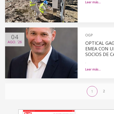
Leer más…
04
OGP
AGO.
'26
OPTICAL GA
EMEA CON UN
SOCIOS DE C
.
Leer más…
2
1