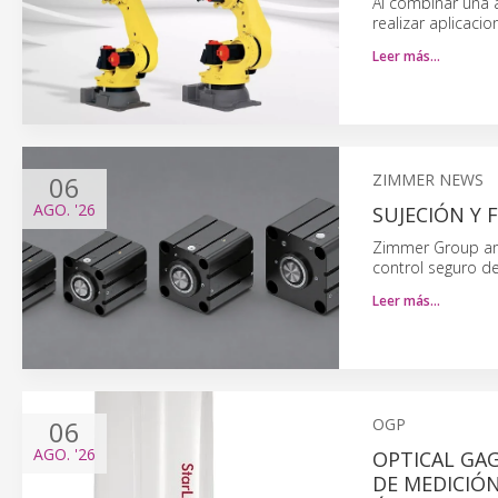
Al combinar una a
realizar aplicac
Leer más…
06
ZIMMER NEWS
AGO.
'26
SUJECIÓN Y
Zimmer Group amp
control seguro de
Leer más…
06
OGP
AGO.
'26
OPTICAL GAG
DE MEDICIÓN