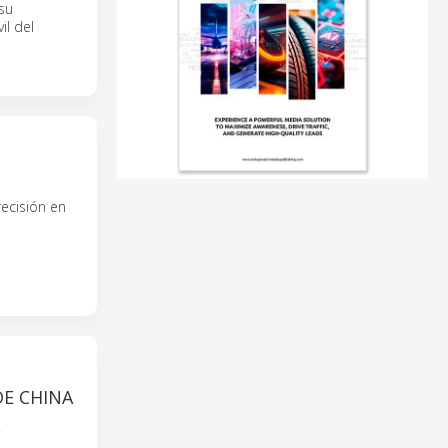
su
il del
recisión en
DE CHINA
.