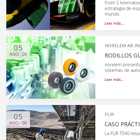
Point S Internati
estrategia de exp
mundo.
Leer más…
05
NORELEM AB IN
AGO.
'26
RODILLOS GU
norelem presenta 
sistemas de autom
Leer más…
05
FLIR
AGO.
'26
CASO PRÁCT
La FLIR T540 res