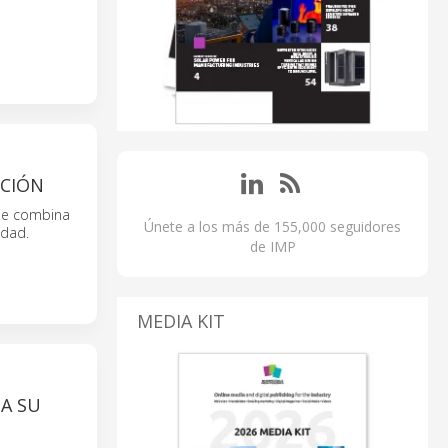
CCIÓN
ue combina
Únete a los más de 155,000 seguidores
idad.
de IMP
MEDIA KIT
A SU