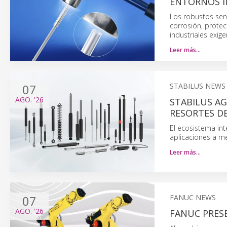
ENTORNOS I
Los robustos sens
corrosión, protec
industriales exig
Leer más…
07
STABILUS NEWS
AGO.
'26
STABILUS AG
RESORTES D
El ecosistema in
aplicaciones a me
Leer más…
07
FANUC NEWS
AGO.
'26
FANUC PRESE