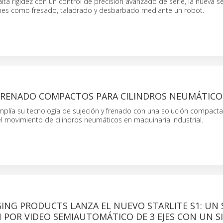
lta rigidez con un control de precisión avanzado de serie, la nueva s
iones como fresado, taladrado y desbarbado mediante un robot.
 FRENADO COMPACTOS PARA CILINDROS NEUMÁTICO
lía su tecnología de sujeción y frenado con una solución compacta
l movimiento de cilindros neumáticos en maquinaria industrial.
ING PRODUCTS LANZA EL NUEVO STARLITE S1: UN 
 POR VIDEO SEMIAUTOMÁTICO DE 3 EJES CON UN S