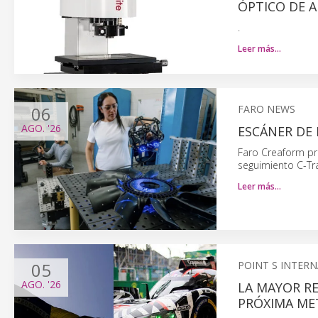
ÓPTICO DE 
.
Leer más…
06
FARO NEWS
AGO.
'26
ESCÁNER DE
Faro Creaform pr
seguimiento C-Tra
Leer más…
05
POINT S INTER
AGO.
'26
LA MAYOR R
PRÓXIMA ME