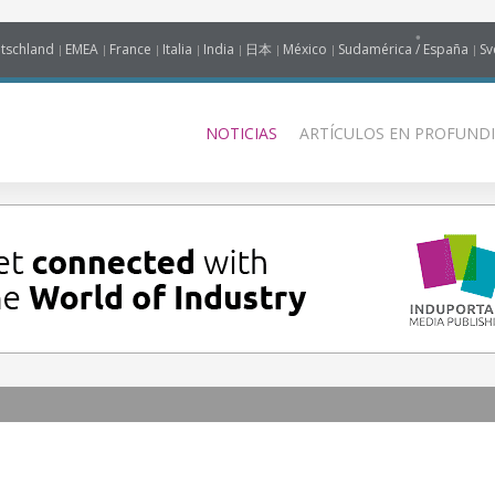
tschland
EMEA
France
Italia
India
日本
México
Sudamérica / España
Sv
NOTICIAS
ARTÍCULOS EN PROFUNDI