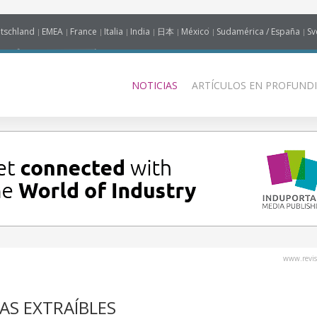
tschland
EMEA
France
Italia
India
日本
México
Sudamérica / España
Sv
NOTICIAS
ARTÍCULOS EN PROFUNDI
www.revis
S EXTRAÍBLES