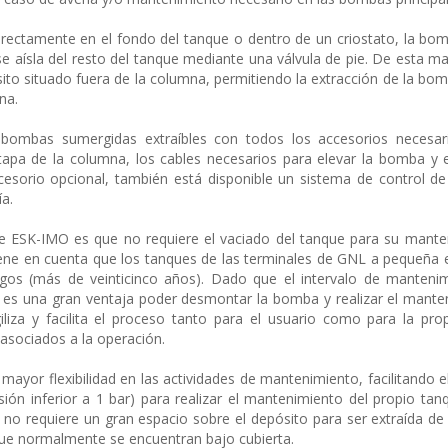
irectamente en el fondo del tanque o dentro de un criostato, la bom
 aísla del resto del tanque mediante una válvula de pie. De esta ma
ito situado fuera de la columna, permitiendo la extracción de la bo
na.
e bombas sumergidas extraíbles con todos los accesorios necesar
tapa de la columna, los cables necesarios para elevar la bomba y e
cesorio opcional, también está disponible un sistema de control de
ía.
ble ESK-IMO es que no requiere el vaciado del tanque para su mante
iene en cuenta que los tanques de las terminales de GNL a pequeña 
gos (más de veinticinco años). Dado que el intervalo de mantenim
 es una gran ventaja poder desmontar la bomba y realizar el mante
liza y facilita el proceso tanto para el usuario como para la prop
 asociados a la operación.
mayor flexibilidad en las actividades de mantenimiento, facilitando e
ón inferior a 1 bar) para realizar el mantenimiento del propio tan
 requiere un gran espacio sobre el depósito para ser extraída de
que normalmente se encuentran bajo cubierta.