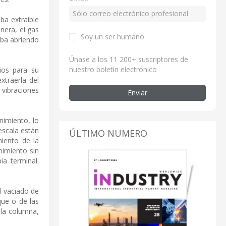
ba extraíble
nera, el gas
Soy un ser humano
mba abriendo
Únase a los 11 200+ suscriptores de
nuestro boletín electrónico
ios para su
xtraerla del
 vibraciones
Enviar
nimiento, lo
escala están
ÚLTIMO NUMERO
iento de la
nimiento sin
ia terminal.
l vaciado de
que o de las
 la columna,