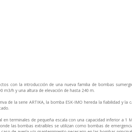
uctos con la introducción de una nueva familia de bombas sumergid
0 m3/h y una altura de elevación de hasta 240 m.
iva de la serie ARTIKA, la bomba ESK-IMO hereda la fiabilidad y la c
cado.
ial en terminales de pequeña escala con una capacidad inferior a 1 
 donde las bombas extraíbles se utilizan como bombas de emergenc
 caso de avería y/o mantenimiento necesario en las bombas principal