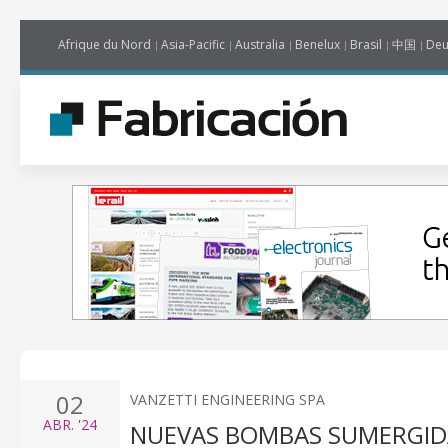
Afrique du Nord
Asia-Pacific
Australia
Benelux
Brasil
中国
Deu
02
VANZETTI ENGINEERING SPA
ABR.
'24
NUEVAS BOMBAS SUMERGIDA