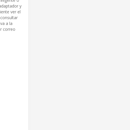
teligente o
 adaptador y
iente ver el
 consultar
iva a la
r correo