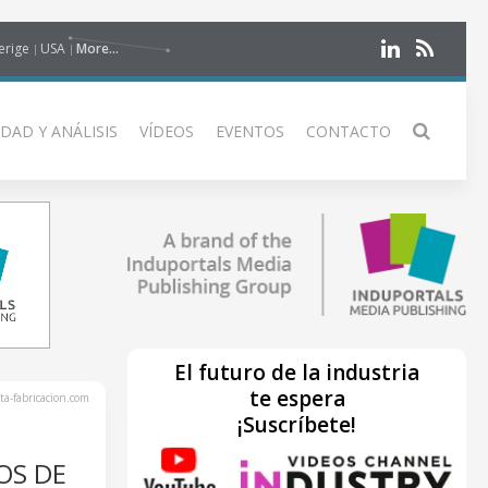
erige
USA
More...
DAD Y ANÁLISIS
VÍDEOS
EVENTOS
CONTACTO
El futuro de la industria
te espera
ta-fabricacion.com
¡Suscríbete!
OS DE