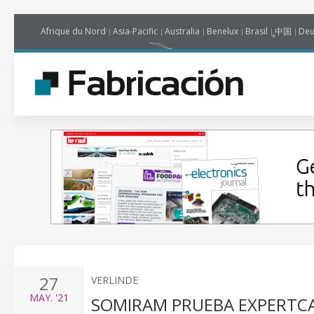
Afrique du Nord
Asia-Pacific
Australia
Benelux
Brasil
中国
Deu
27
VERLINDE
MAY.
'21
SOMIRAM PRUEBA EXPERTCA