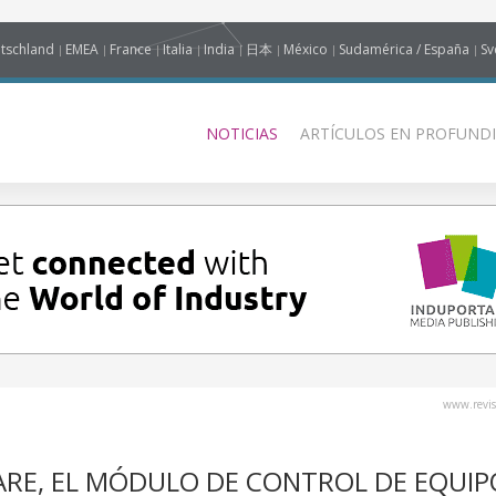
tschland
EMEA
France
Italia
India
日本
México
Sudamérica / España
Sv
NOTICIAS
ARTÍCULOS EN PROFUNDI
www.revis
RE, EL MÓDULO DE CONTROL DE EQUIP