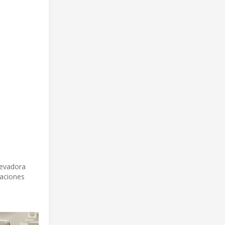
levadora
baciones