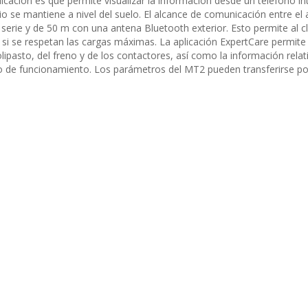
icación es que permite visualizar la información desde un teléfono in
io se mantiene a nivel del suelo. El alcance de comunicación entre el
 serie y de 50 m con una antena Bluetooth exterior. Esto permite al cl
r si se respetan las cargas máximas. La aplicación ExpertCare permite
 polipasto, del freno y de los contactores, así como la información relat
po de funcionamiento. Los parámetros del MT2 pueden transferirse po