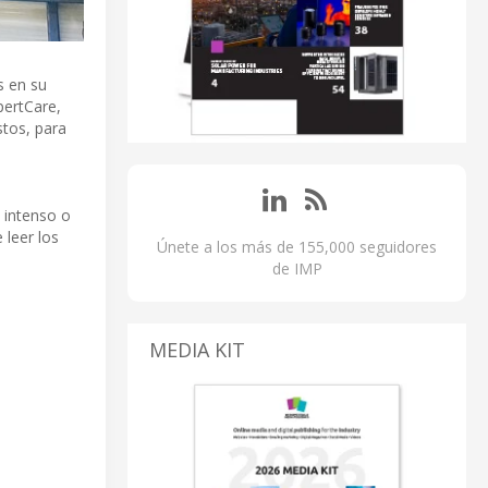
s en su
pertCare,
tos, para
 intenso o
 leer los
Únete a los más de 155,000 seguidores
de IMP
MEDIA KIT