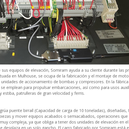
sus equipos de elevación, Somiram ayuda a su cliente durante las p
situada en Mulhouse, se ocupa de la fabricación y el montaje de mot
o unidades de accionamiento de bombas y compresores. En la fábrica
e emplean para propulsar embarcaciones, así como para usos auxili
estiba, patrulleras de gran velocidad y ferris.
úa puente birraíl (Capacidad de carga de 10 toneladas), diseñadas, 
r piezas y mover equipos acabados o semiacabados, operaciones que 
s muy compleja, ya que obliga a tener dos unidades de elevación en 
 se desplaza en un solo gancho. El carro fabricado por Somiram está 