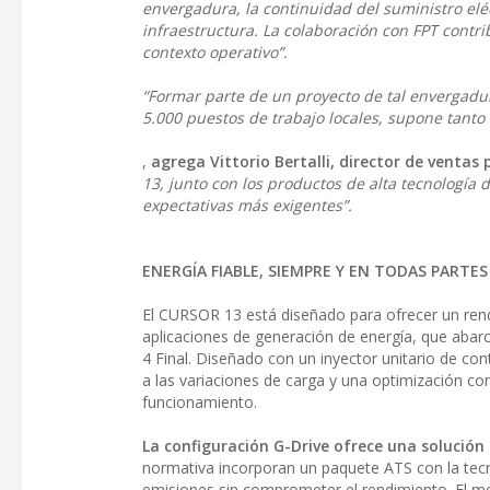
envergadura, la continuidad del suministro eléc
infraestructura. La colaboración con FPT contrib
contexto operativo”.
“Formar parte de un proyecto de tal envergadur
5.000 puestos de trabajo locales, supone tant
,
agrega Vittorio Bertalli, director de ventas
13, junto con los productos de alta tecnología 
expectativas más exigentes”.
ENERGÍA FIABLE, SIEMPRE Y EN TODAS PARTES
El CURSOR 13 está diseñado para ofrecer un ren
aplicaciones de generación de energía, que abar
4 Final. Diseñado con un inyector unitario de con
a las variaciones de carga y una optimización c
funcionamiento.
La configuración G-Drive ofrece una solución 
normativa incorporan un paquete ATS con la tec
emisiones sin comprometer el rendimiento. El moto