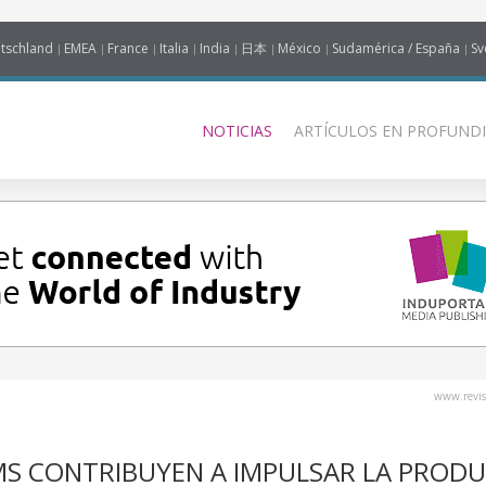
tschland
EMEA
France
Italia
India
日本
México
Sudamérica / España
Sv
NOTICIAS
ARTÍCULOS EN PROFUNDI
www.revis
MS CONTRIBUYEN A IMPULSAR LA PROD