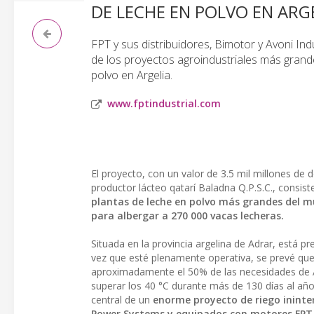
DE LECHE EN POLVO EN ARG
FPT y sus distribuidores, Bimotor y Avoni In
de los proyectos agroindustriales más grand
polvo en Argelia.
www.fptindustrial.com
El proyecto, con un valor de 3.5 mil millones de 
productor lácteo qatarí Baladna Q.P.S.C., consist
plantas de leche en polvo más grandes del m
para albergar a 270 000 vacas lecheras.
Situada en la provincia argelina de Adrar, está p
vez que esté plenamente operativa, se prevé que 
aproximadamente el 50% de las necesidades de Ar
superar los 40 °C durante más de 130 días al año, 
central de un
enorme proyecto de riego ininte
Power Systems y equipados con motores FPT 