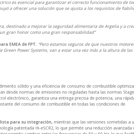
trico es esencial para garantizar el correcto funcionamiento de to
uyó a ofrecer una solución que se ajusta a los requisitos de fiabil
a, destinado a mejorar la seguridad alimentaria de Argelia y a cr
o un gran honor como una gran responsabilidad”
 para EMEA de FPT.
“Pero estamos seguros de que nuestros motor
de Green Power Systems, van a estar una vez más a la altura de las
dimiento sólido y una eficiencia de consumo de combustible optimiz
can desde normas de emisiones no reguladas hasta las normas Stage 
trol electrónico, garantiza una entrega precisa de potencia, una rápi
onstante del consumo de combustible en todas las condiciones de
lista para su integración,
mientras que las versiones sometidas a u
nología patentada Hi-eSCR2, lo que permite una reducción avanzada 
r permite cambiar entre las frecuencias de 50 y 60 Hz, lo que facilit