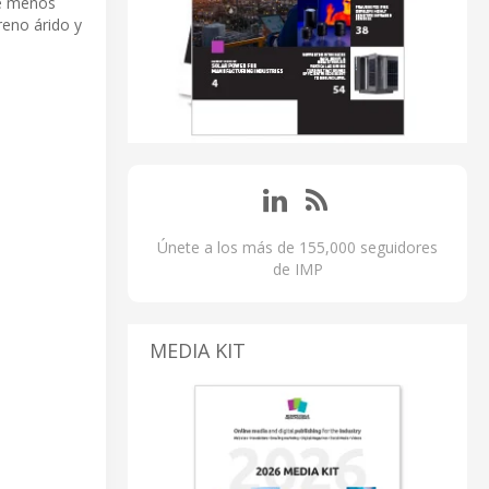
re menos
reno árido y
Únete a los más de 155,000 seguidores
de IMP
MEDIA KIT