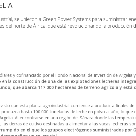
ELIA
dustrial, se unieron a Green Power Systems para suministrar en
es del norte de África, que está revolucionando la producción 
dólares y cofinanciado por el Fondo Nacional de Inversión de Argelia y
e en la
construcción de una de las explotaciones lecheras integr
undo, que abarca 117 000 hectáreas de terreno agrícola y está 
revisto que esta planta agroindustrial comience a producir a finales d
produzca hasta 100.000 toneladas de leche en polvo al año, lo que c
gelia. Al encontrarse en una región del Sáhara donde las temperatu
las tierras de cultivo destinadas a alimentar a las vacas lecheras son
rrumpido en el que los grupos electrógenos suministrados por 
desempeñan un rol crucial.