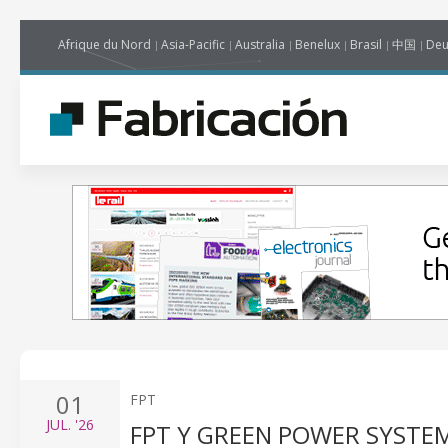
Afrique du Nord
Asia-Pacific
Australia
Benelux
Brasil
中国
Deu
01
FPT
JUL.
'26
FPT Y GREEN POWER SYSTE