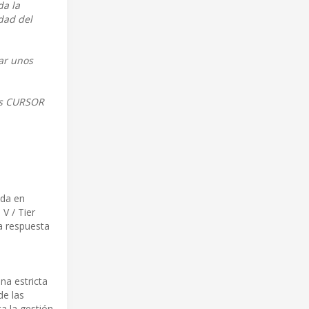
da la
idad del
ear unos
es CURSOR
ada en
V / Tier
da respuesta
na estricta
de las
a la gestión