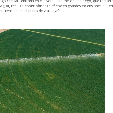
ego circular centrada en el pivote. Este método de riego, que requie
 agua,
resulta especialmente eficaz
en grandes extensiones de ter
ctivas desde el punto de vista agrícola.