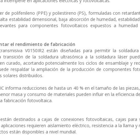
 la intemperie en aplicaciones eléctricas y fotovoltaicas.
r de polifenileno (PPE) y poliestireno (PS), formuladas con retardan
alta estabilidad dimensional, baja absorción de humedad, estabilidad h
s relevantes para componentes fotovoltaicos expuestos a humedad 
tar el rendimiento de fabricación
ransmisiva V0150IR2 están diseñadas para permitir la soldadura 
transición de la soldadura ultrasónica a la soldadura láser pued
en curado, acortando potencialmente los ciclos de ensamblaje y re
uede respaldar la ampliación de la producción de componentes fot
solares distribuidos.
IC informa reducciones de hasta un 40 % en el tamaño de las piezas
enor masa y consumo de materiales pueden influir en la eficiencia de
la fabricación fotovoltaica.
están destinados a cajas de conexiones fotovoltaicas, cajas para
plicaciones requieren aislamiento eléctrico, resistencia a la llama y 
os están disponibles a nivel mundial.