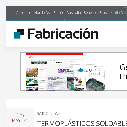
Afrique du Nord
Asia-Pacific
Australia
Benelux
Brasil
中国
Deu
15
SABIC NEWS
MAY.
'26
TERMOPLÁSTICOS SOLDABLE