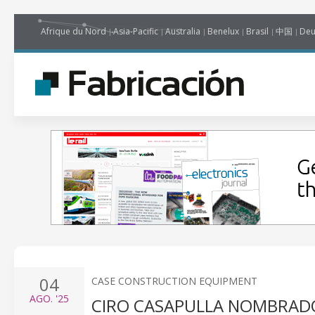
Afrique du Nord
Asia-Pacific
Australia
Benelux
Brasil
中国
Deu
04
CASE CONSTRUCTION EQUIPMENT
AGO.
'25
CIRO CASAPULLA NOMBRAD