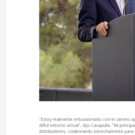
“Estoy realmente entusiasmado con el camino que
difícil entorno actual”, dijo Casapulla. "Mi princi
distribuidores, colaborando estrechamente para 