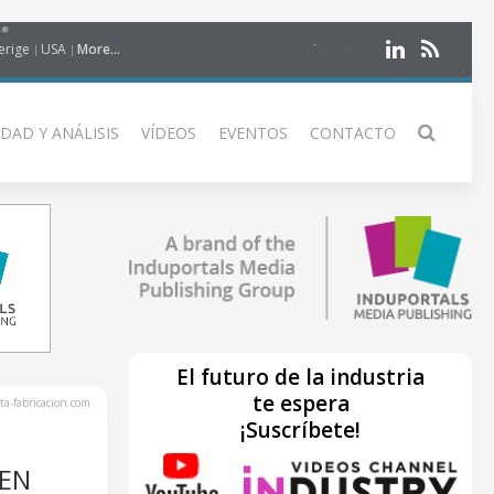
erige
USA
More...
DAD Y ANÁLISIS
VÍDEOS
EVENTOS
CONTACTO
El futuro de la industria
te espera
ta-fabricacion.com
¡Suscríbete!
 EN