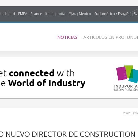
tschland
EMEA
France
Italia
India
日本
México
Sudamérica / España
Sv
NOTICIAS
ARTÍCULOS EN PROFUNDI
www.revis
O NUEVO DIRECTOR DE CONSTRUCTION