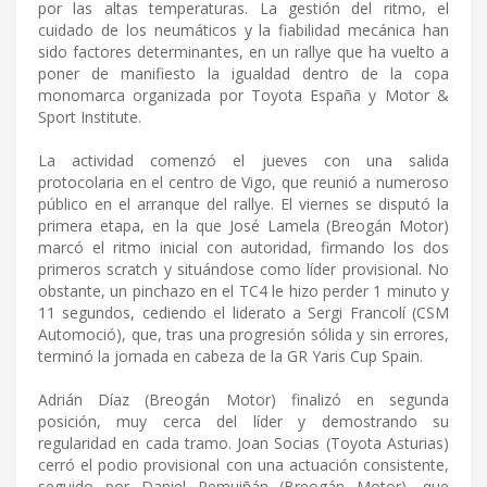
por las altas temperaturas. La gestión del ritmo, el
cuidado de los neumáticos y la fiabilidad mecánica han
sido factores determinantes, en un rallye que ha vuelto a
poner de manifiesto la igualdad dentro de la copa
monomarca organizada por Toyota España y Motor &
Sport Institute.
La actividad comenzó el jueves con una salida
protocolaria en el centro de Vigo, que reunió a numeroso
público en el arranque del rallye. El viernes se disputó la
primera etapa, en la que José Lamela (Breogán Motor)
marcó el ritmo inicial con autoridad, firmando los dos
primeros scratch y situándose como líder provisional. No
obstante, un pinchazo en el TC4 le hizo perder 1 minuto y
11 segundos, cediendo el liderato a Sergi Francolí (CSM
Automoció), que, tras una progresión sólida y sin errores,
terminó la jornada en cabeza de la GR Yaris Cup Spain.
Adrián Díaz (Breogán Motor) finalizó en segunda
posición, muy cerca del líder y demostrando su
regularidad en cada tramo. Joan Socias (Toyota Asturias)
cerró el podio provisional con una actuación consistente,
seguido por Daniel Remuiñán (Breogán Motor), que