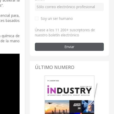
 acelerar la
s”.
encial para,
Soy un ser humano
ntes basados
Únase a los 11 200+ suscriptores de
nuestro boletín electrónico
a química de
r de la mano
Enviar
ÚLTIMO NUMERO