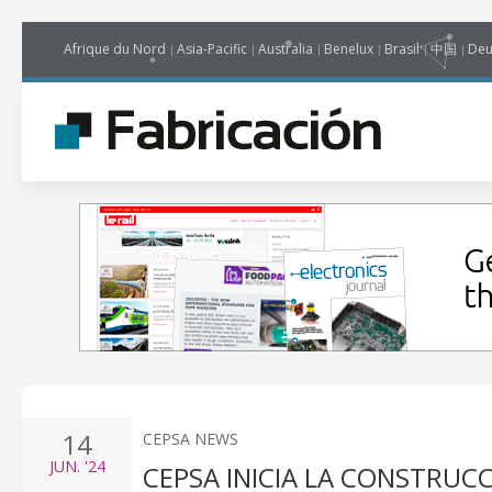
Afrique du Nord
Asia-Pacific
Australia
Benelux
Brasil
中国
Deu
14
CEPSA NEWS
JUN.
'24
CEPSA INICIA LA CONSTRUC