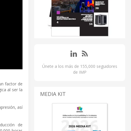
Únete a los más de 155,000 seguidores
de IMP
un factor de
ca al ser la
MEDIA KIT
presión, así
oducción de
00.000 horas