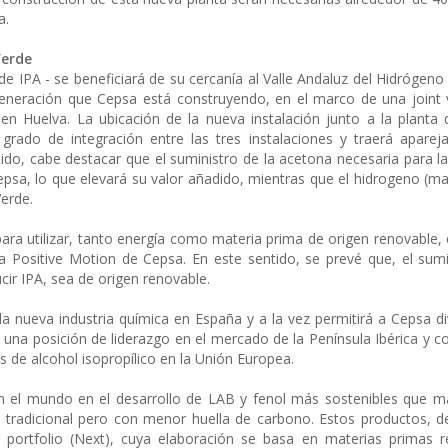
a.
Verde
e IPA - se beneficiará de su cercanía al Valle Andaluz del Hidrógeno 
eneración que Cepsa está construyendo, en el marco de una joint 
en Huelva. La ubicación de la nueva instalación junto a la planta 
 grado de integración entre las tres instalaciones y traerá aparej
tido, cabe destacar que el suministro de la acetona necesaria para l
epsa, lo que elevará su valor añadido, mientras que el hidrogeno (ma
Verde.
para utilizar, tanto energía como materia prima de origen renovable, 
a Positive Motion de Cepsa. En este sentido, se prevé que, el sumi
ucir IPA, sea de origen renovable.
a nueva industria química en España y a la vez permitirá a Cepsa div
una posición de liderazgo en el mercado de la Península Ibérica y co
s de alcohol isopropílico en la Unión Europea.
n el mundo en el desarrollo de LAB y fenol más sostenibles que m
o tradicional pero con menor huella de carbono. Estos productos,
ortfolio (Next), cuya elaboración se basa en materias primas r