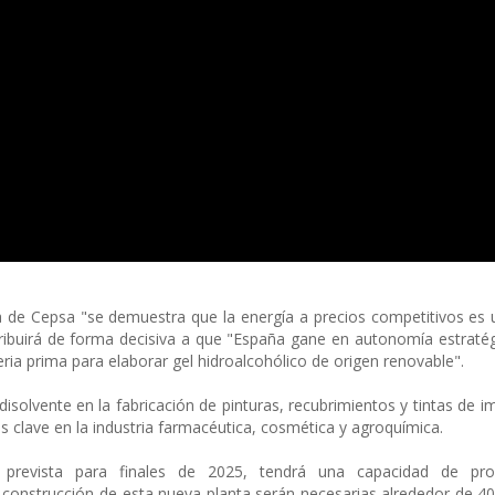
a de Cepsa "se demuestra que la energía a precios competitivos es 
tribuirá de forma decisiva a que "España gane en autonomía estratégi
eria prima para elaborar gel hidroalcohólico de origen renovable".
solvente en la fabricación de pinturas, recubrimientos y tintas de im
 clave en la industria farmacéutica, cosmética y agroquímica.
tá prevista para finales de 2025, tendrá una capacidad de pr
a construcción de esta nueva planta serán necesarias alrededor de 4