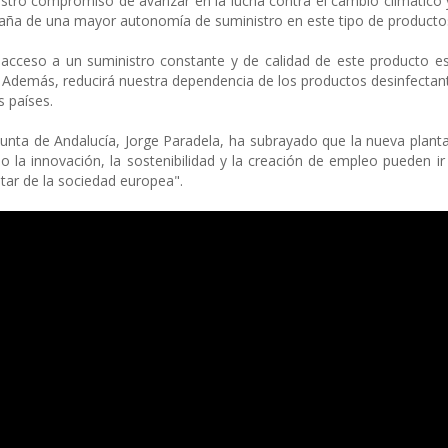
stro compromiso de avanzar en la lucha contra el cambio climático y
paña de una mayor autonomía de suministro en este tipo de producto
 acceso a un suministro constante y de calidad de este producto es
. Además, reducirá nuestra dependencia de los productos desinfecta
s países.
 Junta de Andalucía, Jorge Paradela, ha subrayado que la nueva plant
 la innovación, la sostenibilidad y la creación de empleo pueden i
tar de la sociedad europea".