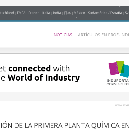
tschland
EMEA
France
Italia
India
日本
México
Sudamérica / España
Sv
NOTICIAS
ARTÍCULOS EN PROFUNDI
www.revis
CIÓN DE LA PRIMERA PLANTA QUÍMICA E