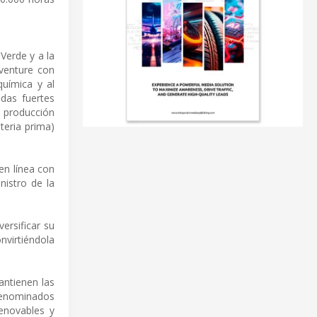
Verde y a la
venture con
química y al
adas fuertes
a producción
teria prima)
en línea con
nistro de la
ersificar su
nvirtiéndola
antienen las
 denominados
enovables y