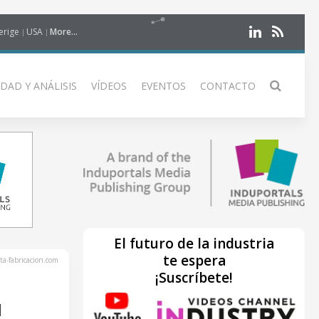
erige
USA
More...
DAD Y ANÁLISIS
VÍDEOS
EVENTOS
CONTACTO
El futuro de la industria
te espera
ta-fabricacion.com
¡Suscríbete!
N