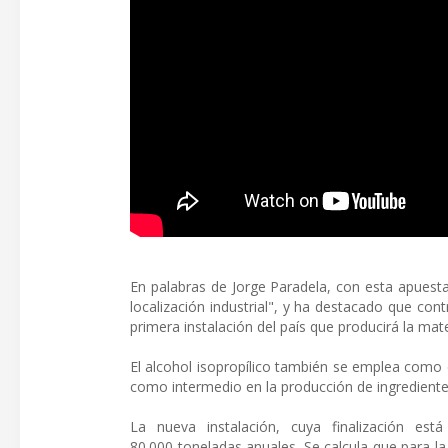
En palabras de Jorge Paradela, con esta apuest
localización industrial", y ha destacado que con
primera instalación del país que producirá la mat
El alcohol isopropílico también se emplea como di
como intermedio en la producción de ingredientes
La nueva instalación, cuya finalización es
80.000 toneladas anuales. Se calcula que para l