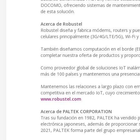
DOCOMO, ofreciendo sistemas de mantenimiento 
de esta solución.
Acerca de Robustel
Robustel diseña y fabrica módems, routers y puer
celulares principalmente (3G/4G/LTE/5G), Wi-F
También diseñamos computación en el borde (ED
completar nuestra oferta de productos y proporci
Como proveedor global de soluciones IoT inalámb
más de 100 países y mantenemos una presencia d
Mantenemos las relaciones a largo plazo con em
competitiva en el mercado IoT, cuyo crecimiento
www.robustel.com
Acerca de PALTEK CORPORATION
Tras su fundación en 1982, PALTEK ha vendido p
electrónica japoneses, además de proporcionar s
2021, PALTEK forma parte del grupo empresarial