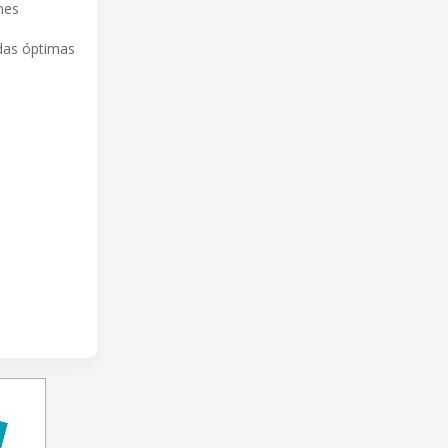
nes
adas óptimas