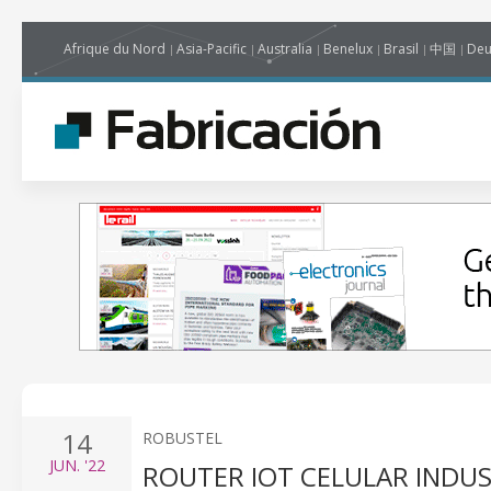
Afrique du Nord
Asia-Pacific
Australia
Benelux
Brasil
中国
Deu
14
ROBUSTEL
JUN.
'22
ROUTER IOT CELULAR INDU