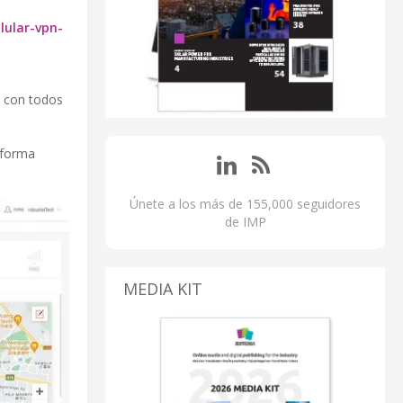
lular-vpn-
e con todos
 forma
Únete a los más de 155,000 seguidores
de IMP
MEDIA KIT