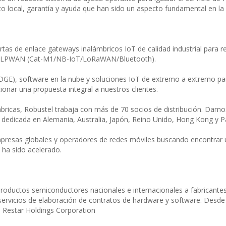
local, garantía y ayuda que han sido un aspecto fundamental en la
tas de enlace gateways inalámbricos IoT de calidad industrial para r
i y LPWAN (Cat-M1/NB-IoT/LoRaWAN/Bluetooth).
GE), software en la nube y soluciones IoT de extremo a extremo pa
onar una propuesta integral a nuestros clientes.
ricas, Robustel trabaja con más de 70 socios de distribución. Damos
edicada en Alemania, Australia, Japón, Reino Unido, Hong Kong y P
presas globales y operadores de redes móviles buscando encontrar 
 ha sido acelerado.
roductos semiconductores nacionales e internacionales a fabricante
ervicios de elaboración de contratos de hardware y software. Desde
 Restar Holdings Corporation