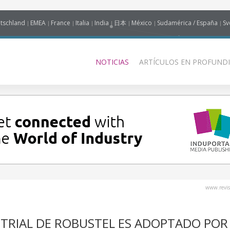
tschland
EMEA
France
Italia
India
日本
México
Sudamérica / España
Sv
NOTICIAS
ARTÍCULOS EN PROFUNDI
www.revis
STRIAL DE ROBUSTEL ES ADOPTADO POR