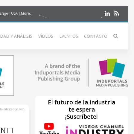
erige
USA
More...
DAD Y ANÁLISIS
VÍDEOS
EVENTOS
CONTACTO
El futuro de la industria
te espera
ta-fabricacion.com
¡Suscríbete!
 NTT