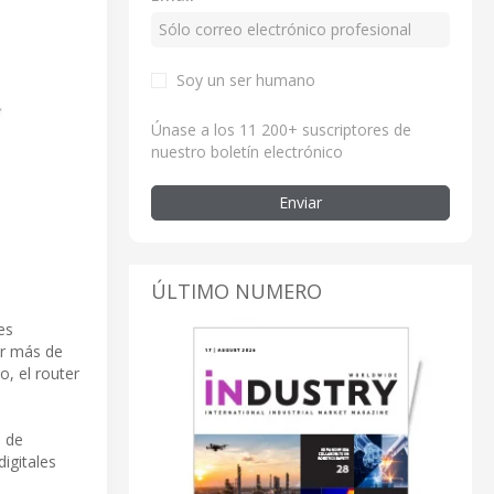
Soy un ser humano
Únase a los 11 200+ suscriptores de
nuestro boletín electrónico
Enviar
ÚLTIMO NUMERO
es
or más de
, el router
a de
igitales