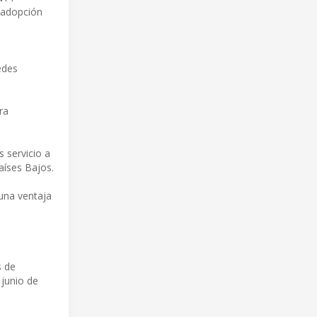
 adopción
edes
ra
 servicio a
aíses Bajos.
una ventaja
s de
 junio de