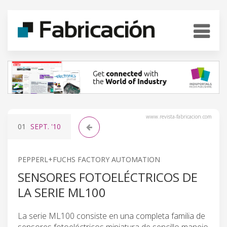
www.revista-fabricacion.com
01
SEPT.
'10
PEPPERL+FUCHS FACTORY AUTOMATION
SENSORES FOTOELÉCTRICOS DE
LA SERIE ML100
La serie ML100 consiste en una completa familia de
sensores fotoeléctricos miniatura de sencillo manejo