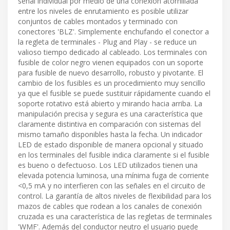
señal individual por medio de una conexión atornillada
entre los niveles de enrutamiento es posible utilizar
conjuntos de cables montados y terminado con
conectores 'BLZ'. Simplemente enchufando el conector a
la regleta de terminales - Plug and Play - se reduce un
valioso tiempo dedicado al cableado. Los terminales con
fusible de color negro vienen equipados con un soporte
para fusible de nuevo desarrollo, robusto y pivotante. El
cambio de los fusibles es un procedimiento muy sencillo
ya que el fusible se puede sustituir rápidamente cuando el
soporte rotativo está abierto y mirando hacia arriba. La
manipulación precisa y segura es una característica que
claramente distintiva en comparación con sistemas del
mismo tamaño disponibles hasta la fecha. Un indicador
LED de estado disponible de manera opcional y situado
en los terminales del fusible indica claramente si el fusible
es bueno o defectuoso. Los LED utilizados tienen una
elevada potencia luminosa, una mínima fuga de corriente
<0,5 mA y no interfieren con las señales en el circuito de
control. La garantía de altos niveles de flexibilidad para los
mazos de cables que rodean a los canales de conexión
cruzada es una característica de las regletas de terminales
'WMF'. Además del conductor neutro el usuario puede