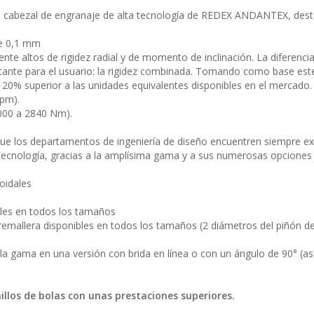
el cabezal de engranaje de alta tecnología de REDEX ANDANTEX, dest
de 0,1 mm
nte altos de rigidez radial y de momento de inclinación. La diferencia
nte para el usuario: la rigidez combinada. Tomando como base este c
0% superior a las unidades equivalentes disponibles en el mercado.
rpm).
1000 a 2840 Nm).
que los departamentos de ingeniería de diseño encuentren siempre 
 tecnología, gracias a la amplísima gama y a sus numerosas opciones
oidales
bles en todos los tamaños
remallera disponibles en todos los tamaños (2 diámetros del piñón de
a la gama en una versión con brida en línea o con un ángulo de 90° (a
illos de bolas con unas prestaciones superiores.