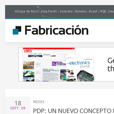
Afrique du Nord
Asia-Pacific
Australia
Benelux
Brasil
中国
Deu
18
REDEX
SEPT.
'09
PDP: UN NUEVO CONCEPTO 