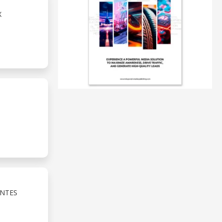
X
ANTES