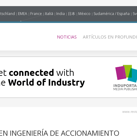
tschland
EMEA
France
Italia
India
日本
México
Sudamérica / España
Sv
NOTICIAS
ARTÍCULOS EN PROFUNDI
www.revis
EN INGENIERÍA DE ACCIONAMIENTO