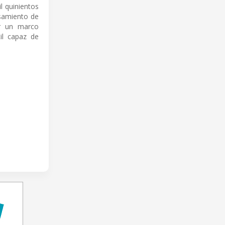
l quinientos
esamiento de
or un marco
il capaz de