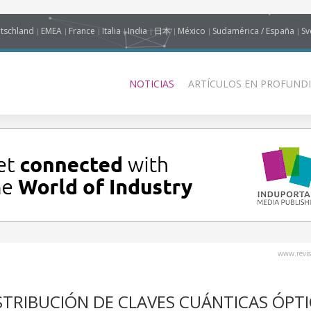
tschland
EMEA
France
Italia
India
日本
México
Sudamérica / España
Sv
NOTICIAS
ARTÍCULOS EN PROFUNDI
www.revis
STRIBUCIÓN DE CLAVES CUÁNTICAS ÓPT