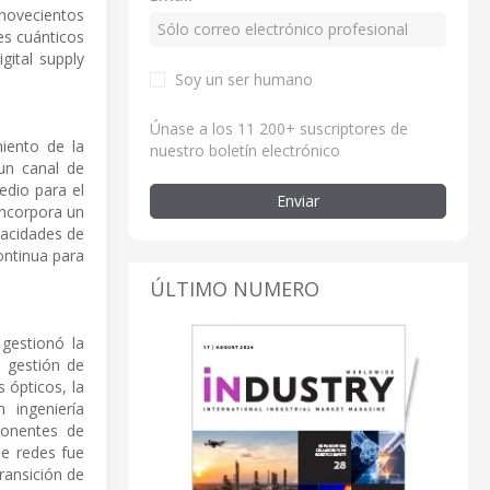
novecientos
es cuánticos
gital supply
Soy un ser humano
Únase a los 11 200+ suscriptores de
miento de la
nuestro boletín electrónico
 un canal de
edio para el
Enviar
incorpora un
pacidades de
continua para
ÚLTIMO NUMERO
gestionó la
a gestión de
 ópticos, la
 ingeniería
ponentes de
de redes fue
ransición de