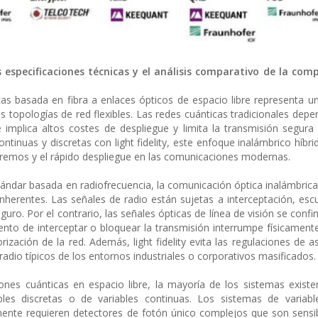
s especificaciones técnicas y el análisis comparativo de la com
icas basada en fibra a enlaces ópticos de espacio libre representa u
las topologías de red flexibles. Las redes cuánticas tradicionales dep
e implica altos costes de despliegue y limita la transmisión segur
ontinuas y discretas con light fidelity, este enfoque inalámbrico híbr
 extremos y el rápido despliegue en las comunicaciones modernas.
ándar basada en radiofrecuencia, la comunicación óptica inalámbrica
a inherentes. Las señales de radio están sujetas a interceptación, esc
guro. Por el contrario, las señales ópticas de línea de visión se conf
ntento de interceptar o bloquear la transmisión interrumpe físicamente
zación de la red. Además, light fidelity evita las regulaciones de a
radio típicos de los entornos industriales o corporativos masificados.
nes cuánticas en espacio libre, la mayoría de los sistemas exist
bles discretas o de variables continuas. Los sistemas de variabl
ente requieren detectores de fotón único complejos que son sensib