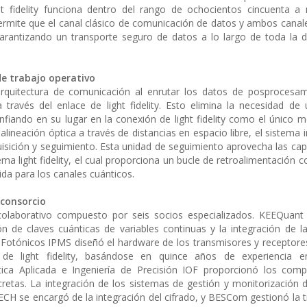
t fidelity funciona dentro del rango de ochocientos cincuenta a 
ermite que el canal clásico de comunicación de datos y ambos canal
arantizando un transporte seguro de datos a lo largo de toda la di
 de trabajo operativo
a arquitectura de comunicación al enrutar los datos de posprocesa
 través del enlace de light fidelity. Esto elimina la necesidad de
fiando en su lugar en la conexión de light fidelity como el único m
lineación óptica a través de distancias en espacio libre, el sistema 
isición y seguimiento. Esta unidad de seguimiento aprovecha las ca
ema light fidelity, el cual proporciona un bucle de retroalimentación 
ida para los canales cuánticos.
 consorcio
colaborativo compuesto por seis socios especializados. KEEQuant 
ión de claves cuánticas de variables continuas y la integración de l
s Fotónicos IPMS diseñó el hardware de los transmisores y receptores
e light fidelity, basándose en quince años de experiencia en
ptica Aplicada e Ingeniería de Precisión IOF proporcionó los com
scretas. La integración de los sistemas de gestión y monitorización 
CH se encargó de la integración del cifrado, y BESCom gestionó la t