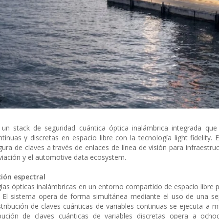
un stack de seguridad cuántica óptica inalámbrica integrada que
tinuas y discretas en espacio libre con la tecnología light fidelity. 
gura de claves a través de enlaces de línea de visión para infraestruc
 aviación y el automotive data ecosystem.
ción espectral
gías ópticas inalámbricas en un entorno compartido de espacio libre p
s. El sistema opera de forma simultánea mediante el uso de una s
stribución de claves cuánticas de variables continuas se ejecuta a mi
bución de claves cuánticas de variables discretas opera a ochoc