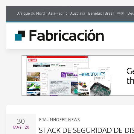
Afrique du Nord
Asia-Pacific
Australia
Benelux
Brasil
中国
Deu
30
FRAUNHOFER NEWS
MAY.
'26
STACK DE SEGURIDAD DE DI