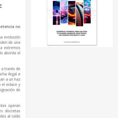
petencia no
na evolución
enden de una
a a extremos
ido aborda el
 a través de
ucha ilegal e
inan a un haz
 el enlace y
signación de
entes operan
es discretas
les al ruido