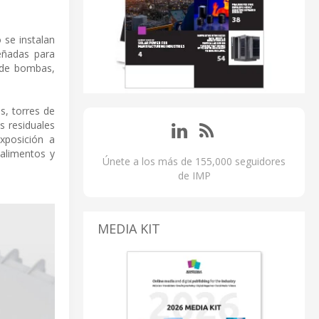
 se instalan
eñadas para
a de bombas,
s, torres de
s residuales
xposición a
 alimentos y
Únete a los más de 155,000 seguidores
de IMP
MEDIA KIT