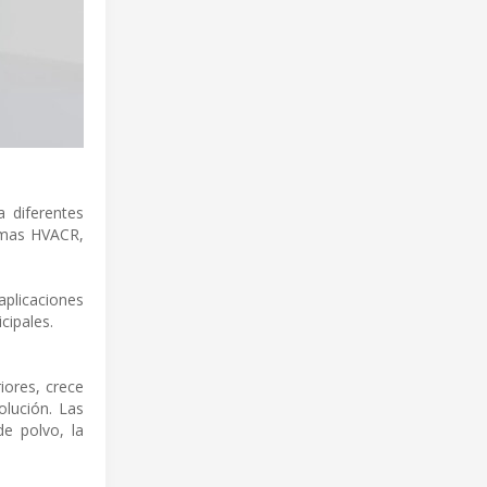
a diferentes
temas HVACR,
aplicaciones
cipales.
iores, crece
olución. Las
e polvo, la