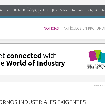
tschland
EMEA
France
Italia
India
日本
México
Sudamérica / España
Sv
NOTICIAS
ARTÍCULOS EN PROFUNDI
www.revis
ORNOS INDUSTRIALES EXIGENTES