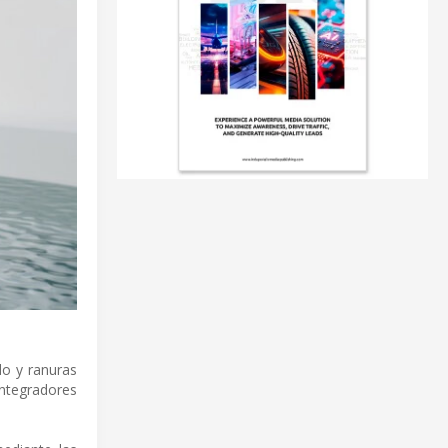
do y ranuras
integradores