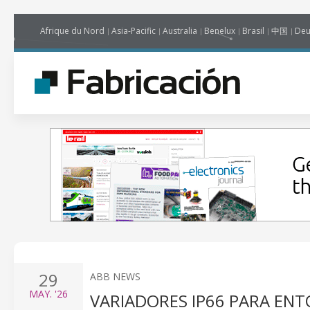
Afrique du Nord
Asia-Pacific
Australia
Benelux
Brasil
中国
Deu
29
ABB NEWS
MAY.
'26
VARIADORES IP66 PARA ENT