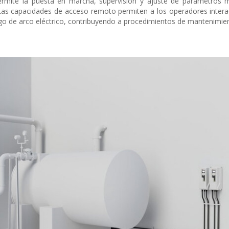
ermite la puesta en marcha, supervisión y ajuste de parámetros m
as capacidades de acceso remoto permiten a los operadores intera
go de arco eléctrico, contribuyendo a procedimientos de mantenimie