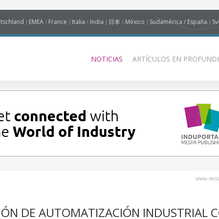
tschland
EMEA
France
Italia
India
日本
México
Sudamérica / España
Sv
NOTICIAS
ARTÍCULOS EN PROFUNDI
www.revis
IÓN DE AUTOMATIZACIÓN INDUSTRIAL 