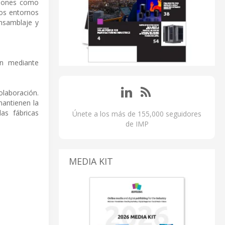
aciones como
los entornos
ensamblaje y
ón mediante
olaboración.
mantienen la
las fábricas
Únete a los más de 155,000 seguidores
de IMP
MEDIA KIT