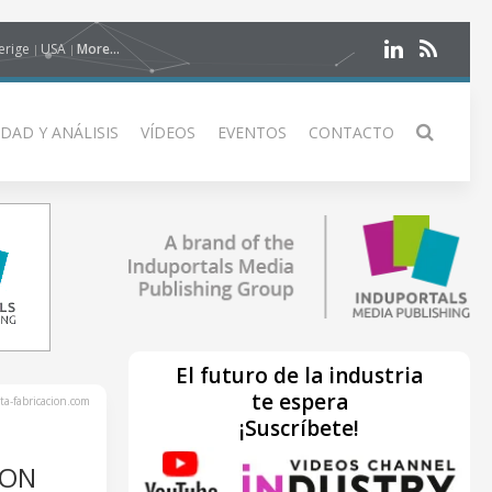
erige
USA
More...
DAD Y ANÁLISIS
VÍDEOS
EVENTOS
CONTACTO
El futuro de la industria
te espera
ta-fabricacion.com
¡Suscríbete!
CON