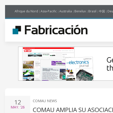
Afrique du Nord
Asia-Pacific
Australia
Benelux
Brasil
中国
Deu
12
COMAU NEWS
MAY.
'26
COMAU AMPLIA SU ASOCIAC