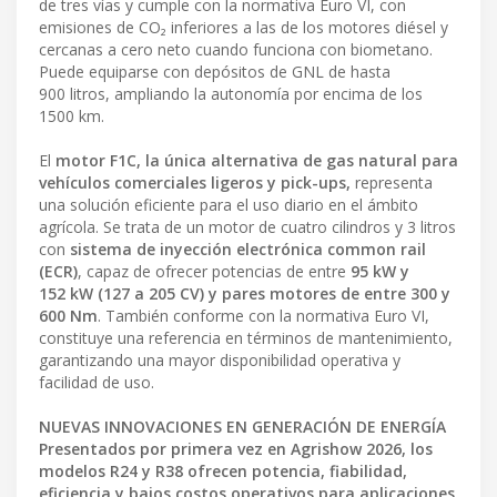
de tres vías y cumple con la normativa Euro VI, con
emisiones de CO₂ inferiores a las de los motores diésel y
cercanas a cero neto cuando funciona con biometano.
Puede equiparse con depósitos de GNL de hasta
900 litros, ampliando la autonomía por encima de los
1500 km.
El
motor F1C, la única alternativa de gas natural para
vehículos comerciales ligeros y pick-ups,
representa
una solución eficiente para el uso diario en el ámbito
agrícola. Se trata de un motor de cuatro cilindros y 3 litros
con
sistema de inyección electrónica common rail
(ECR)
, capaz de ofrecer potencias de entre
95 kW y
152 kW (127 a 205 CV) y pares motores de entre 300 y
600 Nm
. También conforme con la normativa Euro VI,
constituye una referencia en términos de mantenimiento,
garantizando una mayor disponibilidad operativa y
facilidad de uso.
NUEVAS INNOVACIONES EN GENERACIÓN DE ENERGÍA
Presentados por primera vez en Agrishow 2026, los
modelos R24 y R38 ofrecen potencia, fiabilidad,
eficiencia y bajos costos operativos para aplicaciones