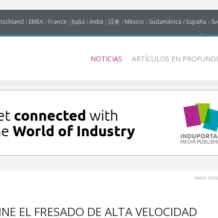
tschland
EMEA
France
Italia
India
日本
México
Sudamérica / España
Sv
NOTICIAS
ARTÍCULOS EN PROFUNDI
www.revis
NE EL FRESADO DE ALTA VELOCIDAD