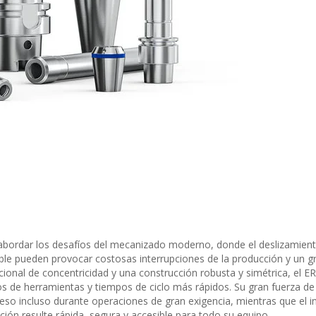
abordar los desafíos del mecanizado moderno, donde el deslizamient
iable pueden provocar costosas interrupciones de la producción y un g
cional de concentricidad y una construcción robusta y simétrica, el E
s de herramientas y tiempos de ciclo más rápidos. Su gran fuerza de
so incluso durante operaciones de gran exigencia, mientras que el in
ación resulte rápida, segura y accesible para todo su equipo.