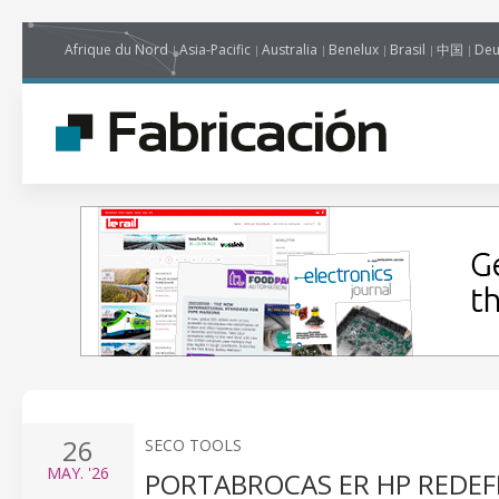
Afrique du Nord
Asia-Pacific
Australia
Benelux
Brasil
中国
Deu
26
SECO TOOLS
MAY.
'26
PORTABROCAS ER HP REDEFI