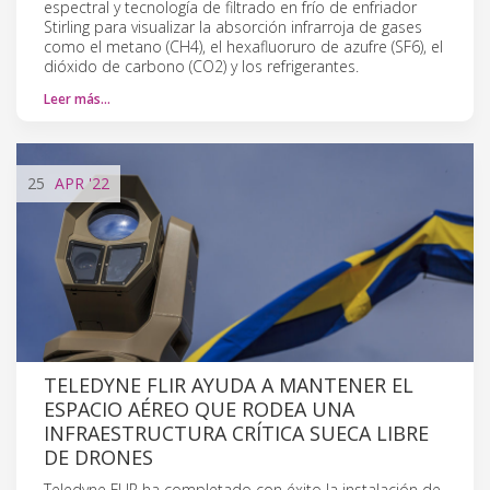
espectral y tecnología de filtrado en frío de enfriador
Stirling para visualizar la absorción infrarroja de gases
como el metano (CH4), el hexafluoruro de azufre (SF6), el
dióxido de carbono (CO2) y los refrigerantes.
Leer más…
25
APR
'22
TELEDYNE FLIR AYUDA A MANTENER EL
ESPACIO AÉREO QUE RODEA UNA
INFRAESTRUCTURA CRÍTICA SUECA LIBRE
DE DRONES
Teledyne FLIR ha completado con éxito la instalación de