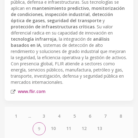
pública, defensa e infraestructuras. Sus tecnologías se
aplican en
mantenimiento predictivo
,
monitorización
de condiciones
,
inspección industrial
,
detección
óptica de gases
,
seguridad del transporte
y
protección de infraestructuras críticas
. Su valor
diferencial radica en su capacidad de innovación en
tecnología infrarroja
, la integración de
análisis
basados en IA
, sistemas de detección de alto
rendimiento y soluciones de grado industrial que mejoran
la seguridad, la eficiencia operativa y la gestión de activos.
Con presencia global, FLIR atiende a sectores como
energía, servicios públicos, manufactura, petróleo y gas,
transporte, investigación, defensa y seguridad pública en
mercados internacionales.
www.flir.com
1
...
3
4
5
6
7
8
10
11
12
13
9