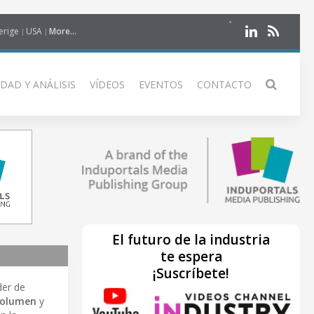
erige
USA
More...
DAD Y ANÁLISIS
VÍDEOS
EVENTOS
CONTACTO
El futuro de la industria
te espera
¡Suscríbete!
der de
volumen
y