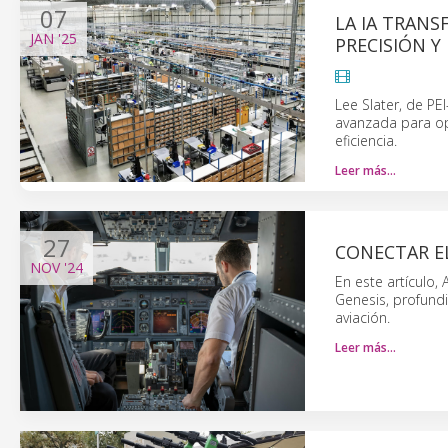
07
LA IA TRAN
JAN
'25
PRECISIÓN Y 
Lee Slater, de P
avanzada para op
eficiencia.
Leer más…
27
CONECTAR E
NOV
'24
En este artículo,
Genesis, profundi
aviación.
Leer más…