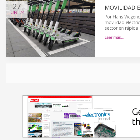
27
MOVILIDAD E
JUN
'24
Por Hans Wegendal
movilidad eléctri
sector en rápida 
Leer más…