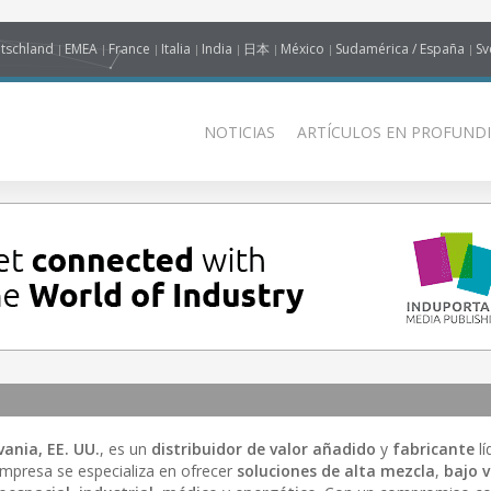
tschland
EMEA
France
Italia
India
日本
México
Sudamérica / España
Sv
NOTICIAS
ARTÍCULOS EN PROFUNDI
lvania, EE. UU.
, es un
distribuidor de valor añadido
y
fabricante
lí
empresa se especializa en ofrecer
soluciones de alta mezcla
,
bajo 