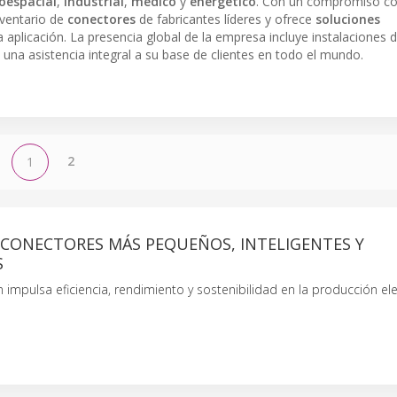
oespacial
,
industrial
,
médico
y
energético
. Con un compromiso co
nventario de
conectores
de fabricantes líderes y ofrece
soluciones
 aplicación. La presencia global de la empresa incluye instalaciones 
a una asistencia integral a su base de clientes en todo el mundo.
2
1
: CONECTORES MÁS PEQUEÑOS, INTELIGENTES Y
S
n impulsa eficiencia, rendimiento y sostenibilidad en la producción ele