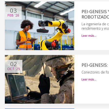
03
PEI-GENESIS
FEB
'26
ROBOTIZAD
La ingeniería de 
rendimiento y esc
Leer más…
02
PEI-GENESIS
OCT
'25
Conectores de fo
Leer más…