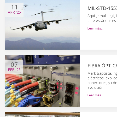
11
MIL-STD-155
APR
'25
Aquí, Jamal Hagi,
este estándar es 
Leer más…
07
FIBRA ÓPTI
FEB
'25
Mark Baptista, in
eléctricos, expli
conectores, y có
evolución.
Leer más…