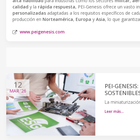
alta fiabilidad
para industrias como los sectores
militar
,
aer
calidad
y la
rápida respuesta
, PEI-Genesis ofrece un vasto i
personalizadas
adaptadas a los requisitos específicos de cada
producción en
Norteamérica
,
Europa
y
Asia
, lo que garantiz
www.peigenesis.com
12
PEI-GENESIS
MAR
'26
SOSTENIBLE
La miniaturizació
Leer más…