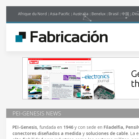
Afrique du Nord
Asia-Pacific
Australia
Benelux
Brasil
中国
Deu
PEI-GENESIS NEWS
PEI-Genesis
, fundada en
1946
y con sede en
Filadelfia, Pensi
conectores diseñados a medida
y
soluciones de cable
. La 