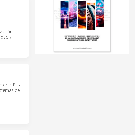
ización
idad y
ctores PEI-
istemas de