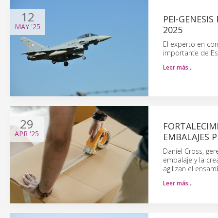
12
PEI-GENESIS
MAY
'25
2025
El experto en con
importante de E
Leer más…
29
FORTALECIMI
APR
'25
EMBALAJES 
Daniel Cross, ger
embalaje y la cre
agilizan el ensam
Leer más…