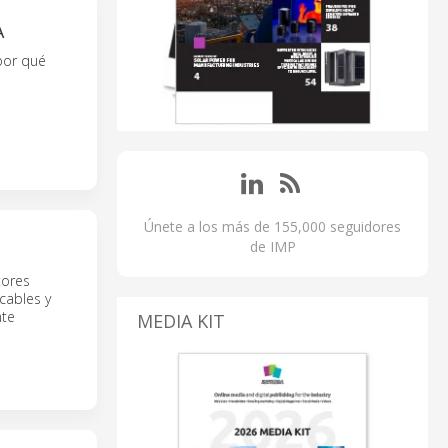
A
 por qué
Únete a los más de 155,000 seguidores
de IMP
tores
 cables y
nte
MEDIA KIT