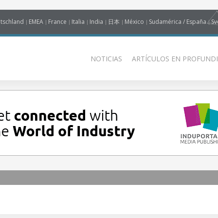
tschland
EMEA
France
Italia
India
日本
México
Sudamérica / España
Sv
NOTICIAS
ARTÍCULOS EN PROFUNDI