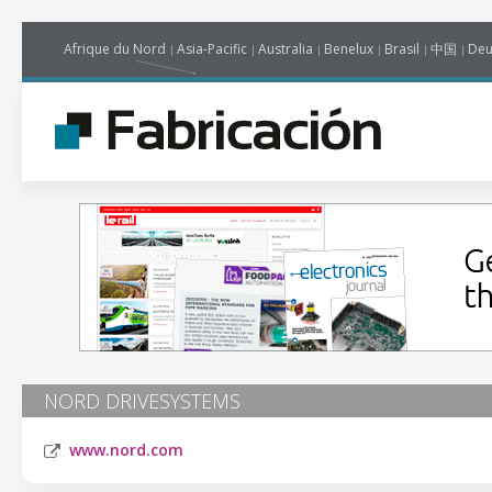
Afrique du Nord
Asia-Pacific
Australia
Benelux
Brasil
中国
Deu
NORD DRIVESYSTEMS
www.nord.com