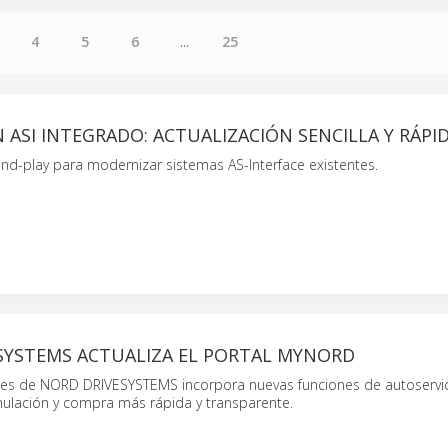
4
5
6
...
25
ASI INTEGRADO: ACTUALIZACIÓN SENCILLA Y RÁPI
nd-play para modernizar sistemas AS-Interface existentes.
SYSTEMS ACTUALIZA EL PORTAL MYNORD
entes de NORD DRIVESYSTEMS incorpora nuevas funciones de autoservi
imulación y compra más rápida y transparente.