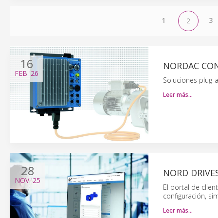
1
3
2
16
NORDAC CON 
FEB
'26
Soluciones plug-a
Leer más…
28
NORD DRIVE
NOV
'25
El portal de cli
configuración, s
Leer más…