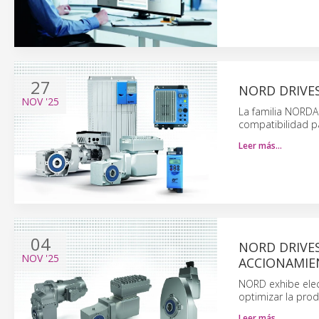
27
NORD DRIVE
NOV
'25
La familia NORDA
compatibilidad p
Leer más…
04
NORD DRIVE
NOV
'25
ACCIONAMIE
NORD exhibe elect
optimizar la pro
Leer más…