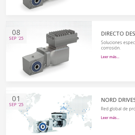
08
DIRECTO DE
SEP
'25
Soluciones especi
corrosión.
Leer más…
01
NORD DRIVES
SEP
'25
Red global de pro
Leer más…