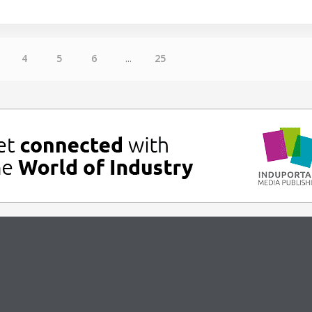
4
5
6
...
25