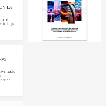
ON LA
te el
de trabajo
RAS
n avanzado
lta
tección