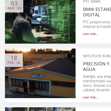
03
PTC NEWS
ABR.
'26
BMW ESTANDA
DIGITAL
PTC proporciona a
mejorar la trazab
Leer más…
18
MITUTOYO EUR
FEB.
'26
PRECISIÓN 
AGUA
WatAJet, una empr
transformado una
único. Gracias a 
calidad, llevando 
Leer más…