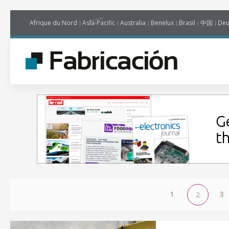
Afrique du Nord
Asia-Pacific
Australia
Benelux
Brasil
中国
Deu
1
3
2