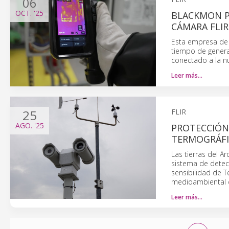
06
OCT.
'25
BLACKMON P
CÁMARA FLIR
Esta empresa de 
tiempo de generac
conectado a la n
Leer más…
25
FLIR
AGO.
'25
PROTECCIÓN
TERMOGRÁFIC
Las tierras del 
sistema de detec
sensibilidad de T
medioambiental c
Leer más…