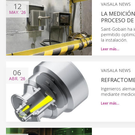
12
VAISALA NEWS
MAY.
'26
LA MEDICIÓN
PROCESO DE
Saint-Gobain ha
permitido optimiz
la instalación.
Leer más…
06
VAISALA NEWS
ABR.
'26
REFRACTOME
Ingenieros aleman
mediante medición
Leer más…