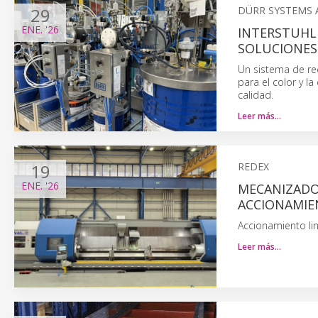
29
DÜRR SYSTEMS 
ENE.
'26
INTERSTUHL 
SOLUCIONES
Un sistema de re
para el color y la
calidad.
Leer más…
19
REDEX
ENE.
'26
MECANIZADO
ACCIONAMIE
Accionamiento lin
Leer más…