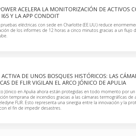
OWER ACELERA LA MONITORIZACIÓN DE ACTIVOS C
 I65 Y LA APP CONDOIT
pruebas eléctricas con sede en Charlotte (EE.UU.) reduce enormemen
ión de los informes de 12 horas a cinco minutos gracias a un flujo 
ube.
 ACTIVA DE UNOS BOSQUES HISTÓRICOS: LAS CÁMA
AS DE FLIR VIGILAN EL ARCO JÓNICO DE APULIA
Arco Jónico en Apulia ahora están protegidas en todo momento por u
ción temprana de incendios gracias a las cámaras termográficas de a
eledyne FLIR. Esto representa una sinergia entre la innovación y la pro
on el fin de impedir desastres.