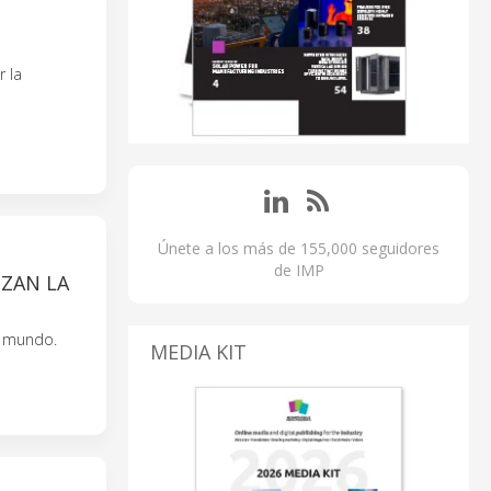
r la
Únete a los más de 155,000 seguidores
de IMP
IZAN LA
l mundo.
MEDIA KIT