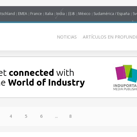
tschland
EMEA
France
Italia
India
日本
México
Sudamérica / España
Sv
NOTICIAS
ARTÍCULOS EN PROFUNDI
4
5
6
...
8