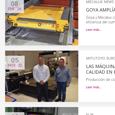
08
MECALUX NEWS
ENE.
'26
GOYA AMPLÍA
Goya y Mecalux co
eficiencia del su
Leer más…
05
MITUTOYO EUR
NOV.
'25
LAS MÁQUIN
CALIDAD EN
Producción de co
Leer más…
FLIR