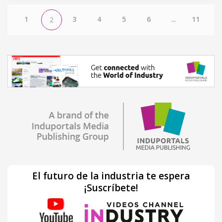
1
3
4
5
6
...
11
2
El futuro de la industria te espera
¡Suscríbete!