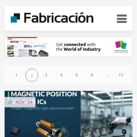
1
3
4
5
6
...
11
2
29
NOV.
'24