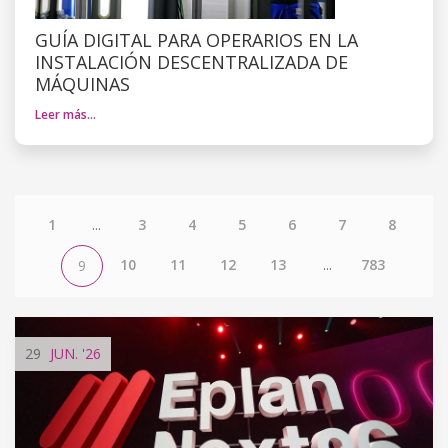
GUÍA DIGITAL PARA OPERARIOS EN LA
INSTALACIÓN DESCENTRALIZADA DE
MÁQUINAS
Leer más…
1
...
3
4
5
6
7
8
10
11
12
13
...
783
9
29
JUN.
'26