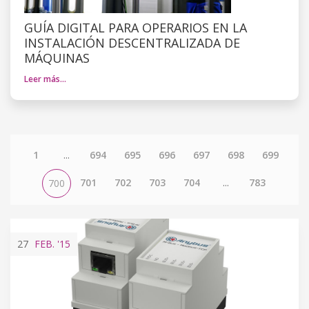
GUÍA DIGITAL PARA OPERARIOS EN LA
INSTALACIÓN DESCENTRALIZADA DE
MÁQUINAS
Leer más…
1
...
694
695
696
697
698
699
701
702
703
704
...
783
700
27
FEB.
'15