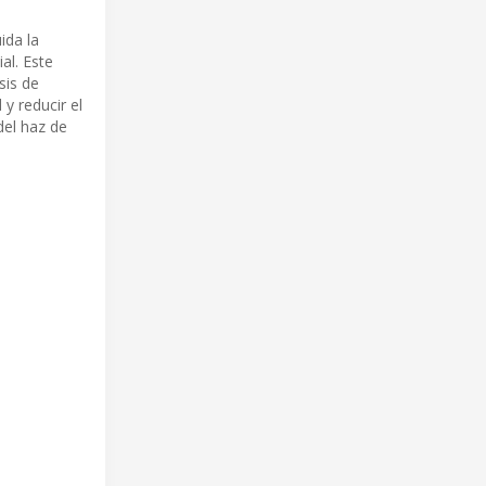
ida la
al. Este
sis de
y reducir el
del haz de