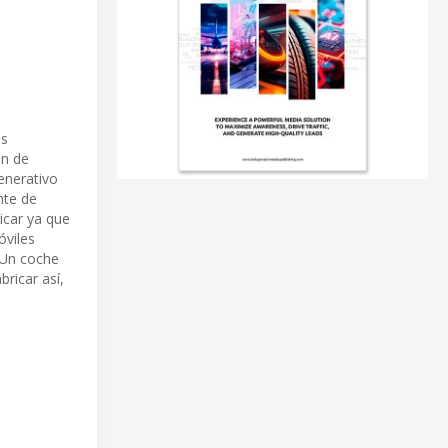
os
ón de
enerativo
nte de
icar ya que
óviles
. Un coche
ricar así,