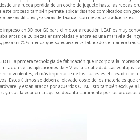
 desde una rueda perdida de un coche de juguete hasta las ruedas or
e este proceso también permite aplicar diseños complicados con ge
a piezas difíciles y/o caras de fabricar con métodos tradicionales.
 e impreso en 3D por GE para el motor a reacción LEAP es muy conoc
ba antes de 20 piezas ensambladas y ahora es una maravilla de inge
s, pesa un 25% menos que su equivalente fabricado de manera tradici
 3DTI, la primera tecnología de fabricación que incorpora la impresió
imitación de las aplicaciones de AM es la creatividad. Las ventajas de
nconvenientes, el más importante de los cuales es el elevado coste
ivos. Estos últimos se deben al elevado coste de los materiales que e
 hardware, y están atados por acuerdos OEM. Esto también excluye a l
zas, ya que la economía aquí se decanta claramente por los procesos 