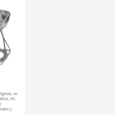
ligente, se
itive, HP,
e
iales y