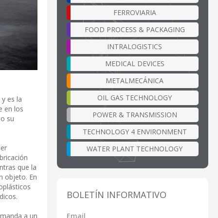
FERROVIARIA
FOOD PROCESS & PACKAGING
INTRALOGISTICS
MEDICAL DEVICES
METALMECÁNICA
OIL GAS TECHNOLOGY
y es la
e en los
POWER & TRANSMISSION
do su
TECHNOLOGY 4 ENVIRONMENT
ner
WATER PLANT TECHNOLOGY
abricación
ntras que la
n objeto. En
oplásticos
BOLETÍN INFORMATIVO
dicos.
Email
demanda a un