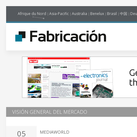
Afrique du Nord
Asia-Pacific
Australia
Benelux
Brasil
中国
Deu
VISIÓN GENERAL DEL MERCADO
05
MEDIAWORLD