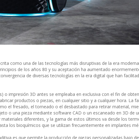
scrita como una de las tecnologías más disruptivas de la era moderna 
 a principios de los años 80 y su aceptación ha aumentado enormement
convergencia de diversas tecnologías en la era digital que han facilita
lés) o impresión 3D antes se empleaba en exclusiva con el fin de obte
bricar productos o piezas, en cualquier sitio y a cualquier hora. La f
mo el fresado, el torneado o el desbastado para retirar material, mie
jeto o una pieza mediante software CAD o un escaneado en 3D de u
 materiales diferentes, y la gama de estos últimos va desde los term
asta los bioquímicos que se utilizan frecuentemente en implantes mé
n aditiva es que permite la producción de piezas personalizadas bajo 