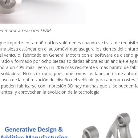
el motor a reacción LEAP
que importe en tamaño ni los volúmenes cuando se trata de requisit
 una pieza estándar en el automóvil que asegura los cierres del cintur
del vehículo, fabricado en General Motors con el software de diseño g
rado y formado por ocho piezas soldadas ahora es un anclaje elega
 ahora un 40% más ligero, un 20% más resistente y más barato de fabr
 soldadura. No es extraño, pues, que todos los fabricantes de autom
busca de la optimización del diseño del vehículo para ahorrar costes
s pueden fabricarse con impresión 3D hay muchas que sí se pueden fab
antes, y aprovechan la evolución de la tecnología.