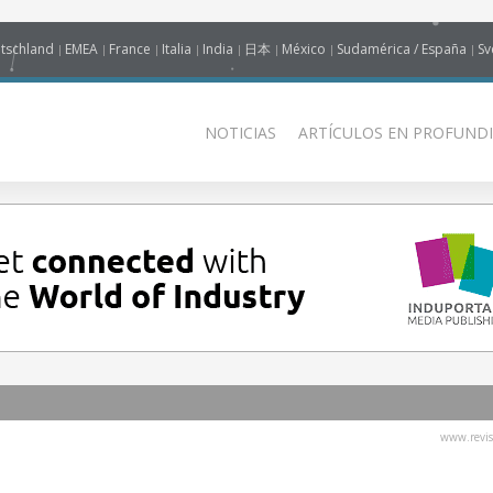
tschland
EMEA
France
Italia
India
日本
México
Sudamérica / España
Sv
NOTICIAS
ARTÍCULOS EN PROFUNDI
www.revis