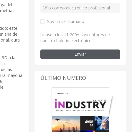
uga del
ometrías
Soy un ser humano
ido: este
niería de
Únase a los 11 200+ suscriptores de
onal, dura
nuestro boletín electrónico
Enviar
n 3D a la
 la
 de las
n la mayoría
ÚLTIMO NUMERO
a
de