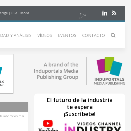
erige
USA
More...
DAD Y ANÁLISIS
VÍDEOS
EVENTOS
CONTACTO
El futuro de la industria
te espera
¡Suscríbete!
ta-fabricacion.com