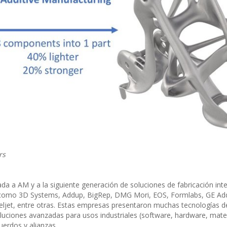
rs
a a AM y a la siguiente generación de soluciones de fabricación inte
r, como 3D Systems, Addup, BigRep, DMG Mori, EOS, Formlabs, GE Add
ljet, entre otras. Estas empresas presentaron muchas tecnologías d
luciones avanzadas para usos industriales (software, hardware, mater
uerdos y alianzas.