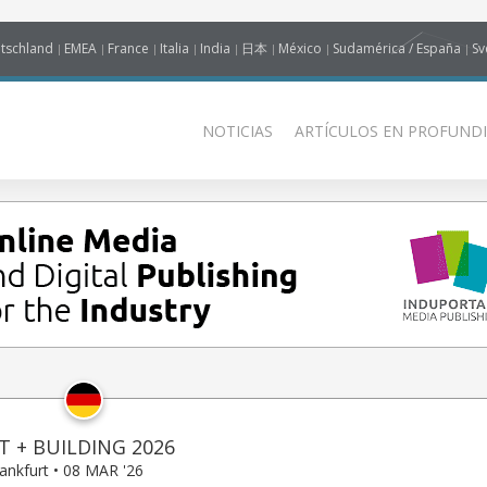
tschland
EMEA
France
Italia
India
日本
México
Sudamérica / España
Sv
NOTICIAS
ARTÍCULOS EN PROFUNDI
T + BUILDING 2026
ankfurt • 08 MAR '26