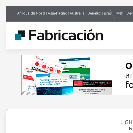
Afrique du Nord
Asia-Pacific
Australia
Benelux
Brasil
中国
Deu
LIGH
Fr