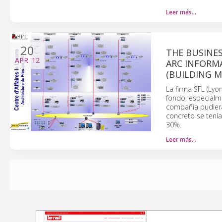
Leer más…
20
THE BUSINES
APR
'12
ARC INFORMA
(BUILDING 
La firma SFL (Lyo
fondo, especialme
compañía pudiera 
concreto se tenía
30%.
Leer más…