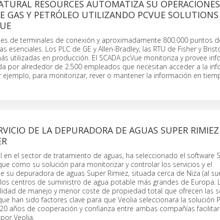
ATURAL RESOURCES AUTOMATIZA SU OPERACIONES
E GAS Y PETRÓLEO UTILIZANDO PCVUE SOLUTIONS
QUE
nes de terminales de conexión y aproximadamente 800.000 puntos 
as esenciales. Los PLC de GE y Allen-Bradley, las RTU de Fisher y Bris
ás utilizadas en producción. El SCADA pcVue monitoriza y provee in
zada por alrededor de 2.500 empleados que necesitan acceder a la in
 ejemplo, para monitorizar, rever o mantener la información en tiemp
RVICIO DE LA DEPURADORA DE AGUAS SUPER RIMIEZ
ER
bal en el sector de tratamiento de aguas, ha seleccionado el software
ue como su solución para monitorizar y controlar los servicios y el
e su depuradora de aguas Super Rimiez, situada cerca de Niza (al su
e los centros de suministro de agua potable más grandes de Europa. 
cilidad de manejo y menor coste de propiedad total que ofrecen las s
ue han sido factores clave para que Veolia seleccionara la solución 
 20 años de cooperación y confianza entre ambas compañías facilitar
por Veolia.