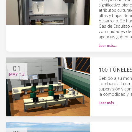
significativo bie
atributos cultura
altas y bajas deb
desarrollo. Se h
Gas de Esquisto d
comunidades de M
agencias gubernam
Leer más…
01
100 TÚNELE
MAY
'13
Debido a su monta
Lombardía la em
supervisión y co
la comodidad y la
Leer más…