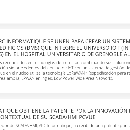
RC INFORMATIQUE SE UNEN PARA CREAR UN SISTEM
EDIFICIOS (BMS) QUE INTEGRE EL UNIVERSO IOT (I
S) EN EL HOSPITAL UNIVERSITARIO DE GRENOBLE A
s reconocidos en tecnologías de IoT están combinando sus solucion
ación sin precedentes del equipo de IoT con un sistema de gestión de 
que en el núcleo utiliza la tecnología LoRaWAN™ (especificación para 
área amplia, LPWAN en inglés, Low Power Wide Area Network).
ATIQUE OBTIENE LA PATENTE POR LA INNOVACIÓN 
CONTEXTUAL DE SU SCADA/HMI PCVUE
veedor de SCADA/HMI, ARC Informatique, ha recibido una patente por 