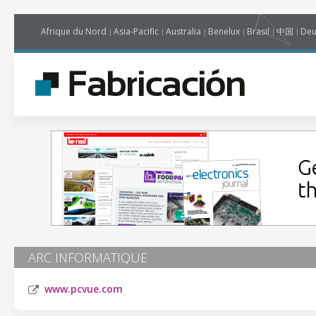
Afrique du Nord
Asia-Pacific
Australia
Benelux
Brasil
中国
Deu
ARC INFORMATIQUE
www.pcvue.com