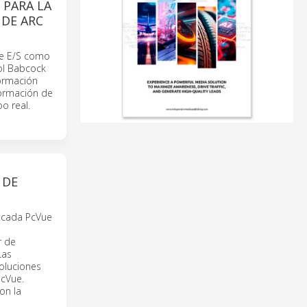
 PARA LA
 DE ARC
de E/S como
tol Babcock
formación
formación de
o real.
 DE
 Scada PcVue
r de
Las
oluciones
PcVue.
on la