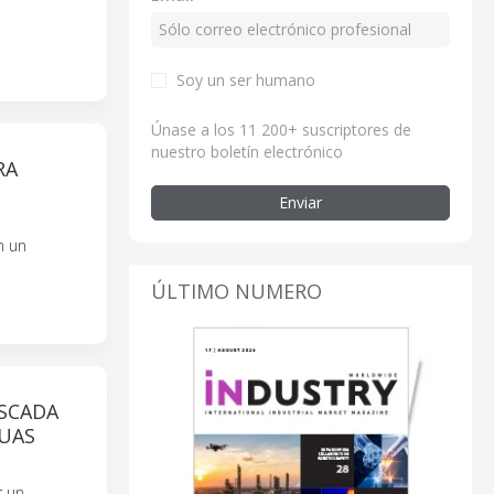
Soy un ser humano
Únase a los 11 200+ suscriptores de
nuestro boletín electrónico
RA
Enviar
n un
ÚLTIMO NUMERO
 SCADA
GUAS
r un