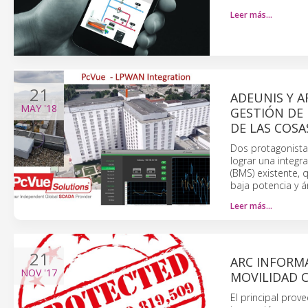
Leer más…
21
ADEUNIS Y A
MAY
'18
GESTIÓN DE 
DE LAS COSA
Dos protagonista
lograr una integr
(BMS) existente, 
baja potencia y 
Leer más…
21
ARC INFORM
NOV
'17
MOVILIDAD 
El principal pro