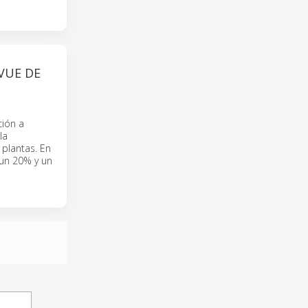
VUE DE
ción a
la
 plantas. En
 un 20% y un