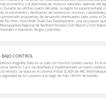
nestar económico y la diversidad de recursos naturales, además del le
les Durante las últimas cuatro décadas, la región ha experimentado c
ido al crecimiento y declinación de numerosos recursos y actividades
an presentado propuestas de desarrollo interesantes tales como el D
el Río Horn -Horn River Shale Gas Development-, una asociación que 
uncipalidad Regional de Northern Rockies, Fort Nelson y First Natio
entales e industrias de gas y petróleo.
S BAJO CONTROL
ñosa orografía, Italia es un país con muchos túneles viarios. En la r
presa Gemmo S.p.A. ha diseñado e implementado un nuevo sistema
ntrol remoto. Se basa en el sistema PcVue SCADA de ARC Informatique
 seguridad de los usuarios a lo largo de más 140 km de túneles.