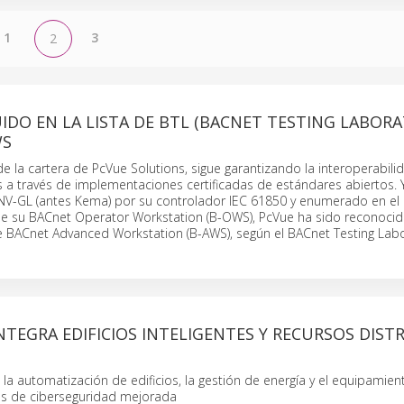
1
3
2
IDO EN LA LISTA DE BTL (BACNET TESTING LABORA
WS
e la cartera de PcVue Solutions, sigue garantizando la interoperabilid
 a través de implementaciones certificadas de estándares abiertos. 
DNV-GL (antes Kema) por su controlador IEC 61850 y enumerado en el 
l de su BACnet Operator Workstation (B-OWS), PcVue ha sido reconoci
BACnet Advanced Workstation (B-AWS), según el BACnet Testing Labo
INTEGRA EDIFICIOS INTELIGENTES Y RECURSOS DIST
la automatización de edificios, la gestión de energía y el equipamient
cas de ciberseguridad mejorada