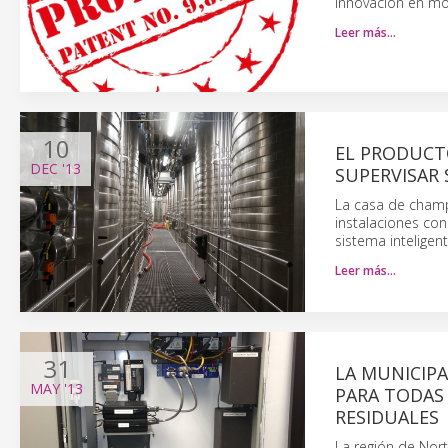
innovación en mov
Leer más…
10
EL PRODUCT
DEC
'13
SUPERVISAR
La casa de champ
instalaciones co
sistema inteligen
Leer más…
31
LA MUNICIPA
MAY
'13
PARA TODAS
RESIDUALES
La región de Nort