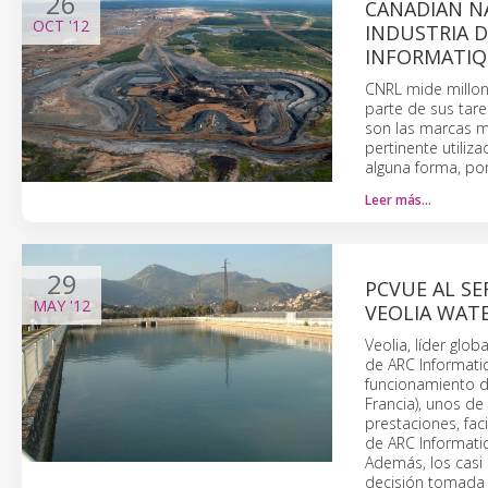
26
CANADIAN N
OCT
'12
INDUSTRIA D
INFORMATI
CNRL mide millo
parte de sus tare
son las marcas m
pertinente utili
alguna forma, por
Leer más…
29
PCVUE AL SE
MAY
'12
VEOLIA WAT
Veolia, líder glo
de ARC Informatiq
funcionamiento d
Francia), unos d
prestaciones, fa
de ARC Informatiq
Además, los casi
decisión tomada 