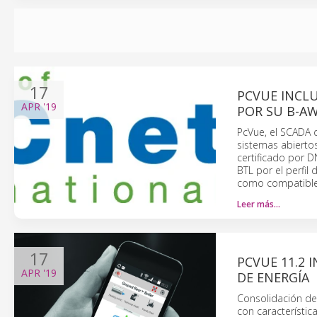
17
PCVUE INCLU
APR
'19
POR SU B-A
PcVue, el SCADA d
sistemas abiertos
certificado por 
BTL por el perfi
como compatible 
Leer más…
17
PCVUE 11.2 
APR
'19
DE ENERGÍA
Consolidación de 
con característi