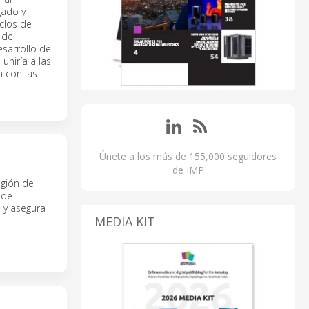
gado y
iclos de
 de
esarrollo de
uniría a las
n con las
Únete a los más de 155,000 seguidores
de IMP
egión de
 de
 y asegura
MEDIA KIT