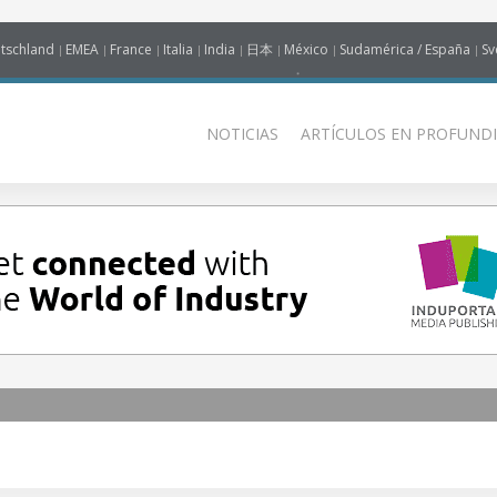
tschland
EMEA
France
Italia
India
日本
México
Sudamérica / España
Sv
NOTICIAS
ARTÍCULOS EN PROFUNDI