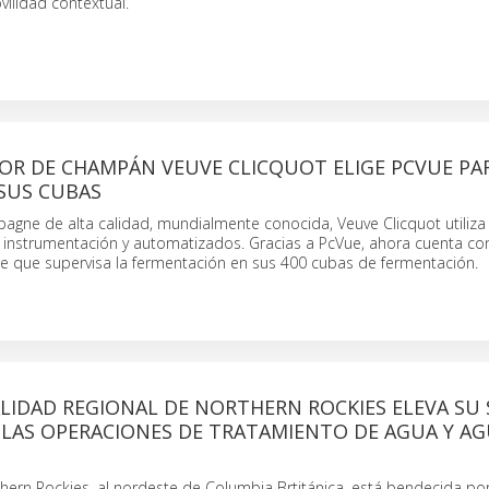
ilidad contextual.
OR DE CHAMPÁN VEUVE CLICQUOT ELIGE PCVUE PA
 SUS CUBAS
agne de alta calidad, mundialmente conocida, Veuve Clicquot utiliza
n instrumentación y automatizados. Gracias a PcVue, ahora cuenta co
te que supervisa la fermentación en sus 400 cubas de fermentación.
LIDAD REGIONAL DE NORTHERN ROCKIES ELEVA SU
 LAS OPERACIONES DE TRATAMIENTO DE AGUA Y A
hern Rockies, al nordeste de Columbia Brtitánica, está bendecida po