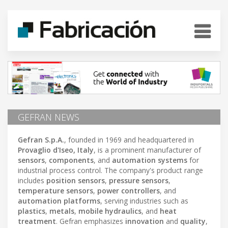
GEFRAN NEWS
Gefran S.p.A.
, founded in 1969 and headquartered in
Provaglio d'Iseo, Italy
, is a prominent manufacturer of
sensors
,
components
, and
automation systems
for
industrial process control. The company's product range
includes
position sensors
,
pressure sensors
,
temperature sensors
,
power controllers
, and
automation platforms
, serving industries such as
plastics
,
metals
,
mobile hydraulics
, and
heat
treatment
. Gefran emphasizes
innovation
and
quality
,