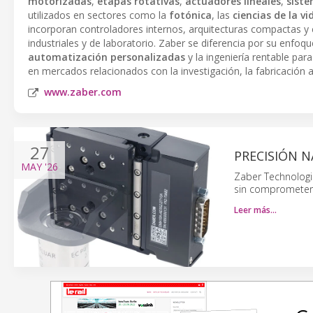
motorizadas
,
etapas rotativas
,
actuadores lineales
,
sist
utilizados en sectores como la
fotónica
, las
ciencias de la vi
incorporan controladores internos, arquitecturas compactas y c
industriales y de laboratorio. Zaber se diferencia por su enfoq
automatización personalizadas
y la ingeniería rentable par
en mercados relacionados con la investigación, la fabricación av
www.zaber.com
27
PRECISIÓN 
MAY
'26
Zaber Technologi
sin comprometer 
Leer más…