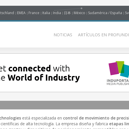
tschland
EMEA
France
Italia
India
日本
México
Sudamérica / España
Sv
NOTICIAS
ARTÍCULOS EN PROFUNDI
chnologies
está especializada en
control de movimiento de precis
 científicas de alta tecnología. La empresa diseña y fabrica
etapas li