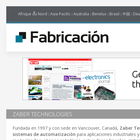
Afrique du Nord
Asia-Pacific
Australia
Benelux
Brasil
中国
Deu
ZABER TECHNOLOGIES
Fundada en 1997 y con sede en Vancouver, Canadá,
Zaber Te
sistemas de automatización
para aplicaciones industriales y