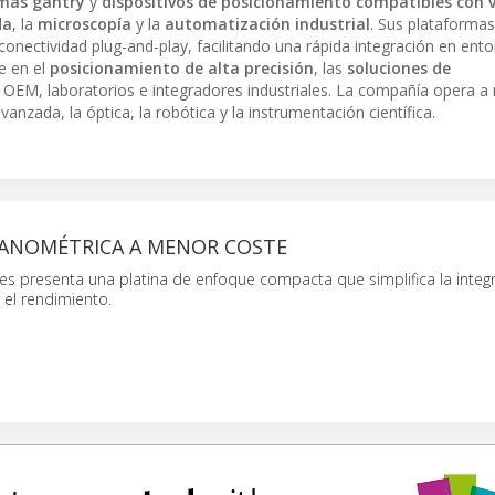
emas gantry
y
dispositivos de posicionamiento compatibles con 
da
, la
microscopía
y la
automatización industrial
. Sus plataformas
onectividad plug-and-play, facilitando una rápida integración en ent
ue en el
posicionamiento de alta precisión
, las
soluciones de
a OEM, laboratorios e integradores industriales. La compañía opera a n
anzada, la óptica, la robótica y la instrumentación científica.
NANOMÉTRICA A MENOR COSTE
es presenta una platina de enfoque compacta que simplifica la inte
el rendimiento.