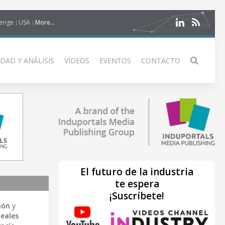
erige
USA
More...
DAD Y ANÁLISIS
VÍDEOS
EVENTOS
CONTACTO
El futuro de la industria
te espera
¡Suscríbete!
ión
y
neales