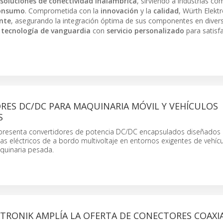
soluciones de conectividad inalámbrica
, sirviendo a industrias c
consumo
. Comprometida con la
innovación
y la
calidad
, Würth Elektr
ente
, asegurando la integración óptima de sus componentes en diver
a
tecnología de vanguardia
con
servicio personalizado
para satisfa
RES DC/DC PARA MAQUINARIA MÓVIL Y VEHÍCULOS
S
 presenta convertidores de potencia DC/DC encapsulados diseñados
mas eléctricos de a bordo multivoltaje en entornos exigentes de vehíc
quinaria pesada.
TRONIK AMPLÍA LA OFERTA DE CONECTORES COAXI