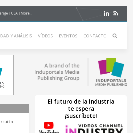
erige
USA
More...
DAD Y ANÁLISIS
VÍDEOS
EVENTOS
CONTACTO
El futuro de la industria
te espera
¡Suscríbete!
ircuito