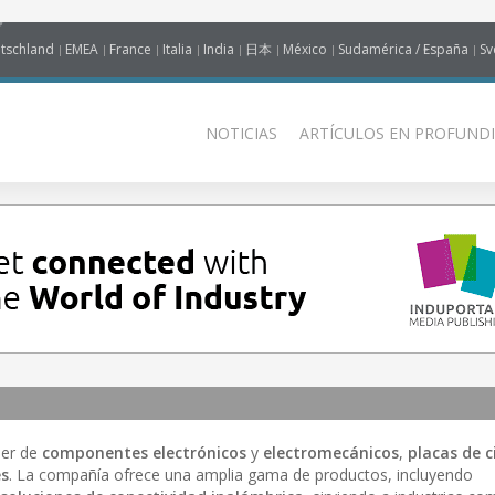
tschland
EMEA
France
Italia
India
日本
México
Sudamérica / España
Sv
NOTICIAS
ARTÍCULOS EN PROFUNDI
íder de
componentes electrónicos
y
electromecánicos
,
placas de c
es
. La compañía ofrece una amplia gama de productos, incluyendo