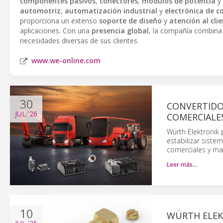
componentes pasivos
,
conectores
,
módulos de potencia
y
automotriz
,
automatización industrial
y
electrónica de 
proporciona un extenso
soporte de diseño
y
atención al cli
aplicaciones. Con una
presencia global
, la compañía combin
necesidades diversas de sus clientes.
www.we-online.com
30
CONVERTIDO
JUL
'26
COMERCIALE
Würth Elektronik
estabilizar siste
comerciales y ma
Leer más…
10
WÜRTH ELEK