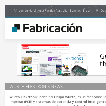
Afrique du Nord
Asia-Pacific
Australia
Benelux
Brasil
中国
Deu
WÜRTH ELEKTRONIK NEWS
Würth Elektronik
, parte del
Grupo Würth
, es un fabricante l
impreso (PCB)
y
sistemas de potencia y control inteligent