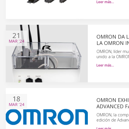
Leer más…
21
OMRON DA L
MAR
'24
LA OMRON 
OMRON, líder mun
unido a la OMRON
Leer más…
18
OMRON EXHI
MAR
'24
ADVANCED F
OMRON, la compañ
edición de Advanc
Leer más…