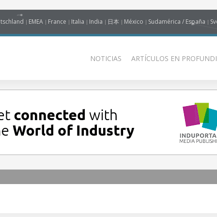
tschland
EMEA
France
Italia
India
日本
México
Sudamérica / España
Sv
NOTICIAS
ARTÍCULOS EN PROFUNDI