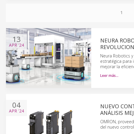
1
13
NEURA ROBOT
APR
'24
REVOLUCION
Neura Robotics y
estratégica para 
mejorar la eficien
Leer más…
04
NUEVO CONT
APR
'24
ANÁLISIS M
OMRON, proveedor
del nuevo contro