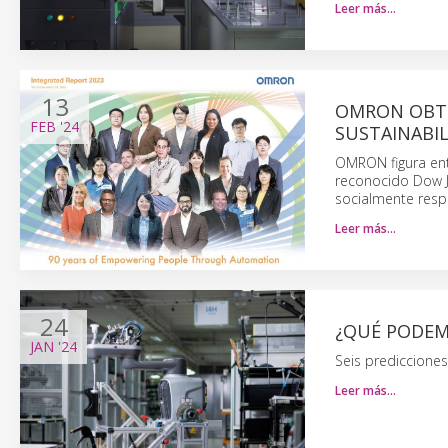
Leer más…
13
OMRON OBTIE
FEB
'24
SUSTAINABIL
OMRON figura ent
reconocido Dow Jo
socialmente respo
Leer más…
24
¿QUÉ PODEM
JAN
'24
Seis prediccione
Leer más…