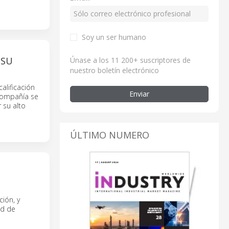
Soy un ser humano
 SU
Únase a los 11 200+ suscriptores de
nuestro boletín electrónico
alificación
Enviar
 compañía se
 su alto
ÚLTIMO NUMERO
ión, y
ad de