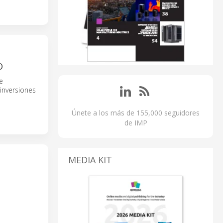
O
e
 inversiones
Únete a los más de 155,000 seguidores
de IMP
MEDIA KIT