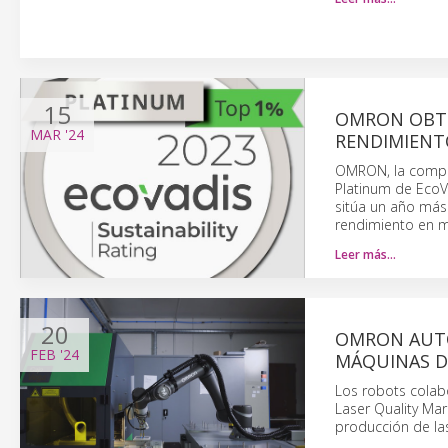
15
OMRON OBTIE
MAR
'24
RENDIMIENTO
OMRON, la compañí
Platinum de EcoVa
sitúa un año más 
rendimiento en ma
Leer más…
20
OMRON AUTO
FEB
'24
MÁQUINAS D
Los robots colabo
Laser Quality Ma
producción de la