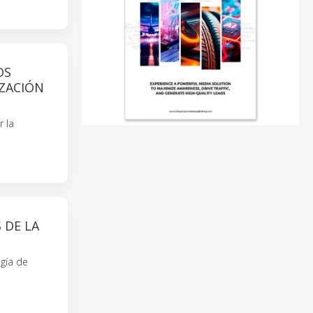
OS
ZACIÓN
 la
 DE LA
ogía de