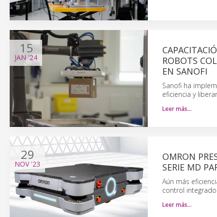
15
CAPACITACIÓ
JAN
'24
ROBOTS COL
EN SANOFI
Sanofi ha implem
eficiencia y libe
Leer más…
29
OMRON PRES
NOV
'23
SERIE MD PA
Aún más eficienci
control integrado
Leer más…